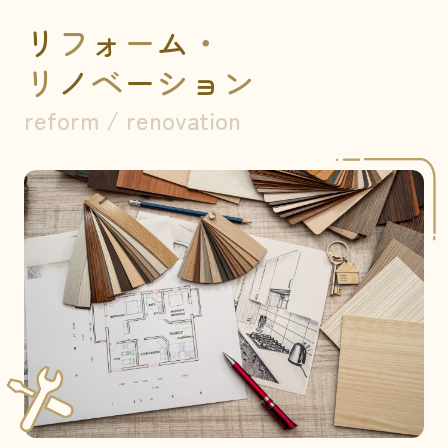
リ
フ
ォ
ー
ム
・
リ
ノ
ベ
ー
シ
ョ
ン
reform / renovation