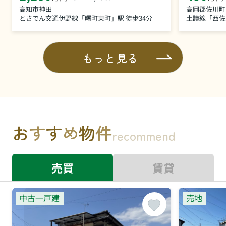
高知市神田
高岡郡佐川町
とさでん交通伊野線「曙町東町」駅 徒歩34分
土讃線「西佐
もっと見る
お
す
す
め
物
件
recommend
売買
賃貸
中古一戸建
売地