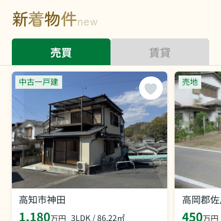
新
着
物
件
new
売買
賃貸
中古一戸建
売地
高知市神田
高岡郡佐
1,180
450
3LDK / 86.22㎡
万円
万円