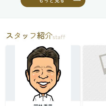
もっと見る
ス
タ
ッ
フ
紹
介
staff
岡林 秀男