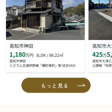
高知市神田
高知市大
1,180
425
5
3LDK / 86.22㎡
万円
万
高知市神田
高知市大津乙
とさでん交通伊野線「曙町東町」駅 徒歩34分
土讃線「布師
もっと見る