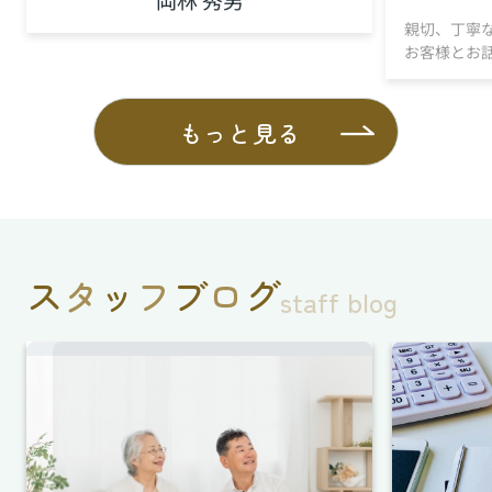
親切、丁寧
お客様とお
もっと見る
ス
タ
ッ
フ
ブ
ロ
グ
staff blog