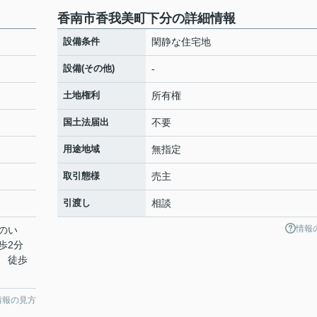
香南市香我美町下分の詳細情報
設備条件
閑静な住宅地
設備(その他)
-
土地権利
所有権
国土法届出
不要
用途地域
無指定
取引態様
売主
引渡し
相談
情報
のい
歩2分
 徒歩
情報の見方