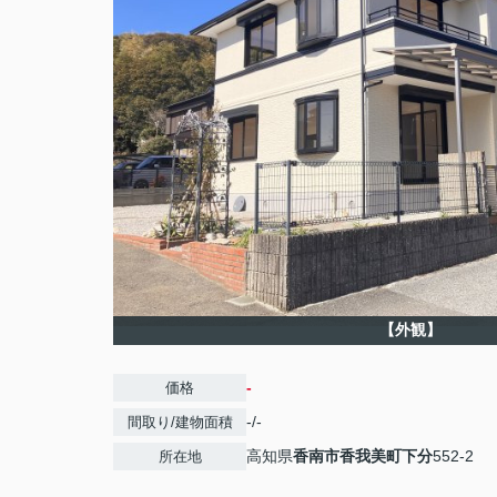
【外観】
-
価格
-/-
間取り/建物面積
高知県
香南市
香我美町下分
552-2
所在地