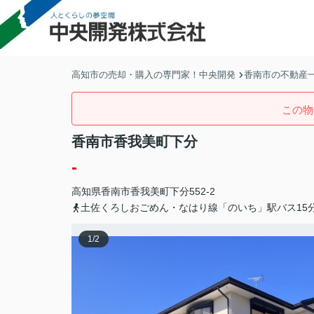
高知市の売却・購入の専門家！中央開発
香南市の不動産
この物
香南市香我美町下分
-
高知県
香南市
香我美町下分
552-2
土佐くろしおごめん・なはり線「のいち」駅バス15
1
/
2