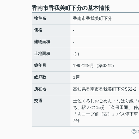
香南市香我美町下分の基本情報
物件名
香南市香我美町下分
価格
-
建物面積
-
土地面積
-(-)
築年月
1992年9月（築33年）
総戸数
1戸
所在地
高知県
香南市
香我美町下分
552-2
交通
土佐くろしおごめん・なはり線
「
ち
」駅 バス15分 「久保田通」 停
「Ａコープ前（西）」バス停下車
7分