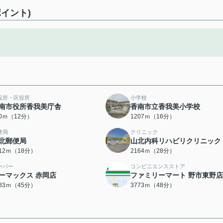
イント)
役所・区役所
小学校
南市役所香我美庁舎
香南市立香我美小学校
20ｍ（12分）
1207ｍ（16分）
便局
クリニック
北郵便局
山北内科リハビリクリニック
412ｍ（18分）
2164ｍ（28分）
ーパー
コンビニエンスストア
ーマックス 赤岡店
ファミリーマート 野市東野店
583ｍ（45分）
3773ｍ（48分）