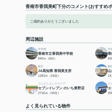
香南市香我美町下分のコメント(おすすめポ
ご成約ありがとうございました
周辺施設
中学校
市
香南市立香我美中学校
香
640ｍ（8分）
9
銀行
郵
JA高知県 香我美支所
山
1263ｍ（16分）
1
コンビニエンスストア
ス
セブンイレブン のいち東野店
エ
2716ｍ（34分）
3
よく見られている物件