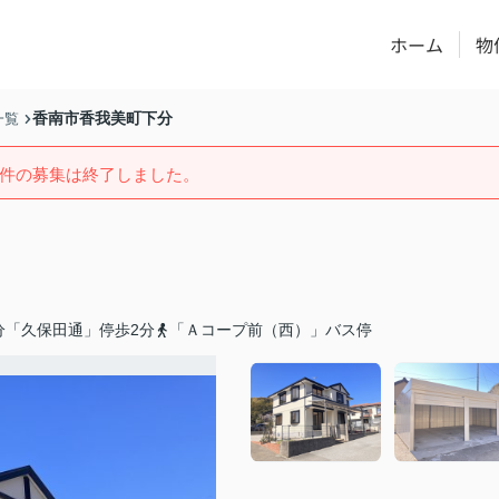
ホーム
物
香南市香我美町下分
一覧
件の募集は終了しました。
分「久保田通」停歩2分
「Ａコープ前（西）」バス停