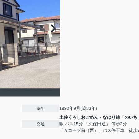
1992年9月(築33年)
築年
土佐くろしおごめん・なはり線
「
のいち
駅 バス15分 「久保田通」 停歩2分
交通
「Ａコープ前（西）」バス停下車 徒歩