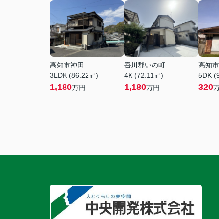
高知市神田
吾川郡いの町
高知市
3LDK (86.22㎡)
4K (72.11㎡)
5DK (
1,180
1,180
320
万円
万円