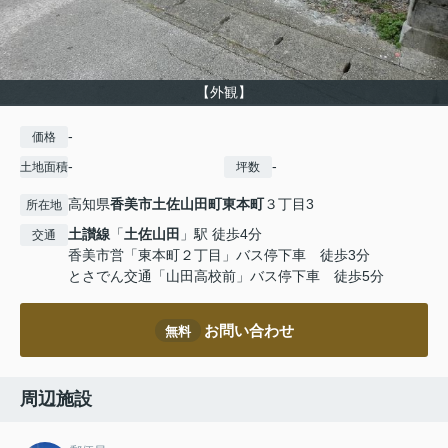
【外観】
-
価格
-
-
土地面積
坪数
高知県
香美市
土佐山田町東本町
３丁目3
所在地
土讃線
「
土佐山田
」駅 徒歩4分
交通
香美市営「東本町２丁目」バス停下車 徒歩3分
とさでん交通「山田高校前」バス停下車 徒歩5分
お問い合わせ
無料
周辺施設