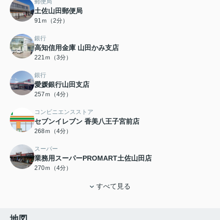
郵便局
土佐山田郵便局
91ｍ（2分）
銀行
高知信用金庫 山田かみ支店
221ｍ（3分）
銀行
愛媛銀行山田支店
257ｍ（4分）
コンビニエンスストア
セブンイレブン 香美八王子宮前店
268ｍ（4分）
スーパー
業務用スーパーPROMART土佐山田店
270ｍ（4分）
すべて見る
地図