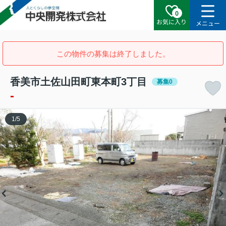
0
お気に入り
メニュー
この物件の募集は終了しました。
香美市土佐山田町東本町3丁目
募集0
-
1
/
5