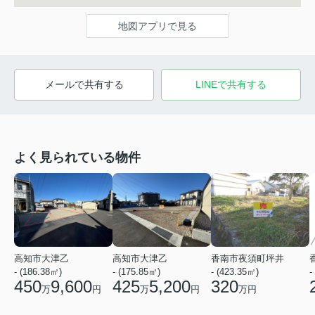
地図アプリで見る
メールで共有する
LINEで共有する
よく見られている物件
高知市大津乙
高知市大津乙
香南市夜須町坪井
- (186.38㎡)
- (175.85㎡)
- (423.35㎡)
-
450
9,600
425
5,200
320
万
円
万
円
万円