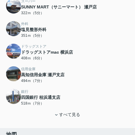
スーパー
SUNNY MART（サニーマート） 瀬戸店
322ｍ（5分）
外科
塩見整形外科
351ｍ（5分）
ドラッグストア
ドラッグストアmac 横浜店
408ｍ（6分）
信用金庫
高知信用金庫 瀬戸支店
494ｍ（7分）
銀行
四国銀行 桂浜通支店
518ｍ（7分）
すべて見る
地図