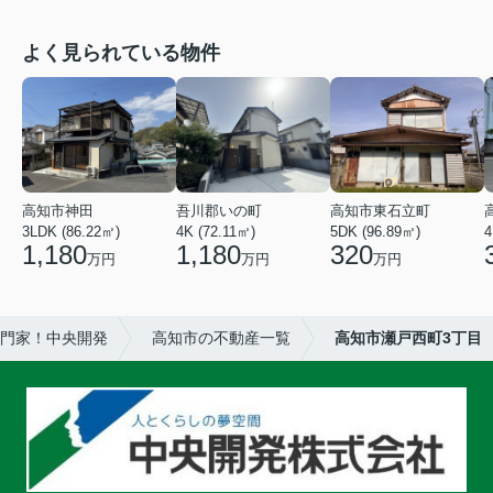
よく見られている物件
高知市神田
吾川郡いの町
高知市東石立町
3LDK (86.22㎡)
4K (72.11㎡)
5DK (96.89㎡)
4
1,180
1,180
320
万円
万円
万円
門家！中央開発
高知市の不動産一覧
高知市瀬戸西町3丁目