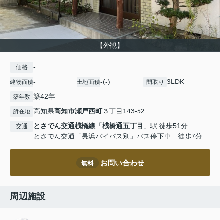
【外観】
-
価格
-
-(-)
3LDK
建物面積
土地面積
間取り
築42年
築年数
高知県
高知市
瀬戸西町
３丁目143-52
所在地
とさでん交通桟橋線
「
桟橋通五丁目
」駅 徒歩51分
交通
とさでん交通「長浜バイパス別」バス停下車 徒歩7分
お問い合わせ
無料
周辺施設