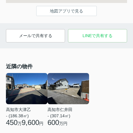
地図アプリで見る
メールで共有する
LINEで共有する
近隣の物件
高知市大津乙
高知市仁井田
- (186.38㎡)
- (307.14㎡)
450
9,600
600
万
円
万円