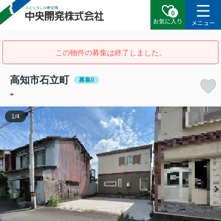
0
お気に入り
メニュー
この物件の募集は終了しました。
高知市石立町
募集0
-
1
/
4