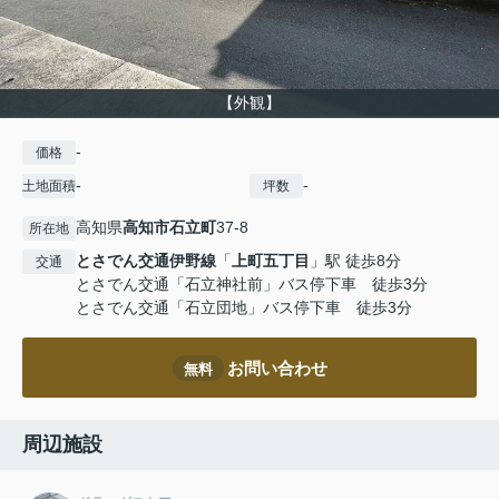
【外観】
-
価格
-
-
土地面積
坪数
高知県
高知市
石立町
37-8
所在地
とさでん交通伊野線
「
上町五丁目
」駅 徒歩8分
交通
とさでん交通「石立神社前」バス停下車 徒歩3分
とさでん交通「石立団地」バス停下車 徒歩3分
お問い合わせ
無料
周辺施設