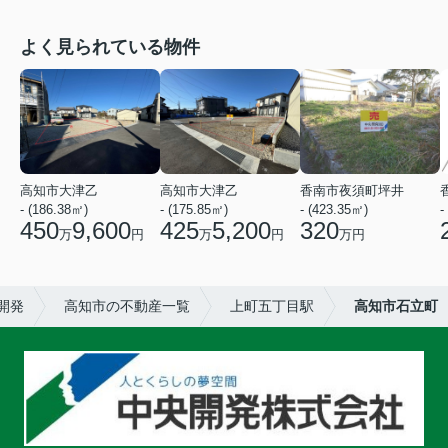
よく見られている物件
高知市大津乙
高知市大津乙
香南市夜須町坪井
- (186.38㎡)
- (175.85㎡)
- (423.35㎡)
-
450
9,600
425
5,200
320
万
円
万
円
万円
開発
高知市の不動産一覧
上町五丁目駅
高知市石立町