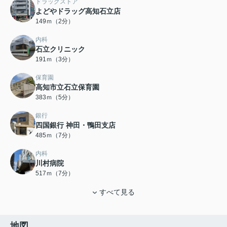
ドラッグストア
よどやドラッグ高知石立店
149ｍ（2分）
内科
石立クリニック
191ｍ（3分）
保育園
高知市立石立保育園
383ｍ（5分）
銀行
四国銀行 神田・鴨田支店
485ｍ（7分）
内科
川村病院
517ｍ（7分）
すべて見る
地図