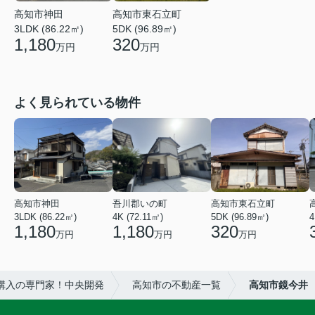
高知市神田
高知市東石立町
3LDK (86.22㎡)
5DK (96.89㎡)
1,180
320
万円
万円
よく見られている物件
高知市神田
吾川郡いの町
高知市東石立町
3LDK (86.22㎡)
4K (72.11㎡)
5DK (96.89㎡)
4
1,180
1,180
320
万円
万円
万円
購入の専門家！中央開発
高知市の不動産一覧
高知市鏡今井