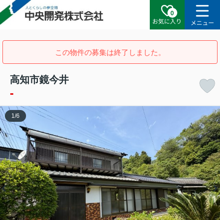
0
お気に入り
メニュー
この物件の募集は終了しました。
高知市鏡今井
-
1
/
6