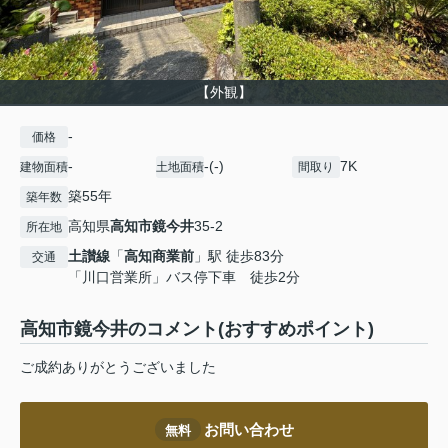
【外観】
-
価格
-
-(-)
7K
建物面積
土地面積
間取り
築55年
築年数
高知県
高知市
鏡今井
35-2
所在地
土讃線
「
高知商業前
」駅 徒歩83分
交通
「川口営業所」バス停下車 徒歩2分
高知市鏡今井のコメント(おすすめポイント)
ご成約ありがとうございました
お問い合わせ
無料