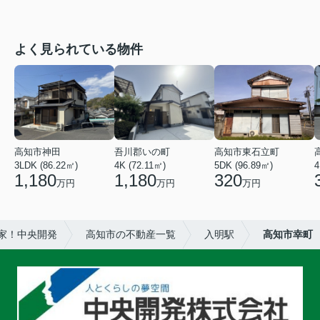
よく見られている物件
高知市神田
吾川郡いの町
高知市東石立町
3LDK (86.22㎡)
4K (72.11㎡)
5DK (96.89㎡)
4
1,180
1,180
320
万円
万円
万円
家！中央開発
高知市の不動産一覧
入明駅
高知市幸町