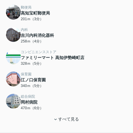
郵便局
高知宝町郵便局
201ｍ（3分）
内科
吉川内科消化器科
258ｍ（4分）
コンビニエンスストア
ファミリーマート 高知伊勢崎町店
328ｍ（5分）
保育園
江ノ口保育園
340ｍ（5分）
総合病院
岡村病院
470ｍ（6分）
すべて見る