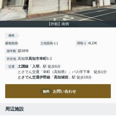
【外観】南側
-
価格
-
-(-)
4LDK
建物面積
土地面積
間取り
築38年
築年数
高知県
高知市
幸町
6-2
所在地
土讃線
「
入明
」駅 徒歩6分
交通
とさでん交通「幸町（高知県）」バス停下車 徒歩1分
とさでん交通伊野線
「
高知城前
」駅 徒歩18分
お問い合わせ
無料
周辺施設