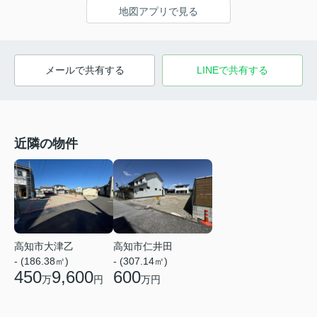
地図アプリで見る
メールで共有する
LINEで共有する
近隣の物件
高知市大津乙
高知市仁井田
- (186.38㎡)
- (307.14㎡)
450
9,600
600
万
円
万円