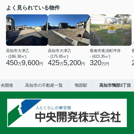
よく見られている物件
高知市大津乙
高知市大津乙
香南市夜須町坪井
- (186.38㎡)
- (175.85㎡)
- (423.35㎡)
-
450
9,600
425
5,200
320
万
円
万
円
万円
中央開発
高知市の不動産一覧
鴨部駅
高知市鴨部3丁目