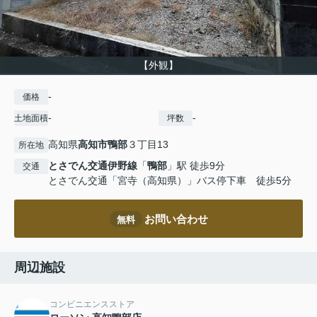
【外観】
-
価格
-
-
土地面積
坪数
高知県
高知市
鴨部
３丁目13
所在地
とさでん交通伊野線
「
鴨部
」駅 徒歩9分
交通
とさでん交通「宮寺（高知県）」バス停下車 徒歩5分
お問い合わせ
無料
周辺施設
コンビニエンスストア