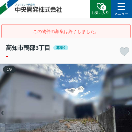
0
お気に入り
メニュー
この物件の募集は終了しました。
高知市鴨部3丁目
募集0
-
1
/
9