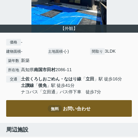
【外観】
-
価格
-
-(-)
3LDK
建物面積
土地面積
間取り
新築
築年数
高知県
南国市
田村
2086-11
所在地
土佐くろしおごめん・なはり線
「
立田
」駅 徒歩16分
交通
土讃線
「
後免
」駅 徒歩41分
ナコバス「立田通」バス停下車 徒歩7分
お問い合わせ
無料
周辺施設