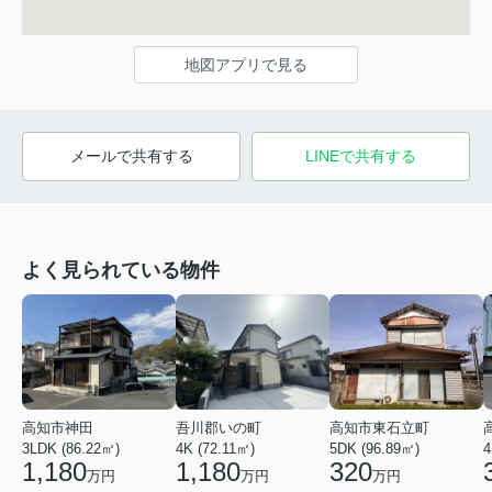
地図アプリで見る
メールで共有する
LINEで共有する
よく見られている物件
高知市神田
吾川郡いの町
高知市東石立町
3LDK (86.22㎡)
4K (72.11㎡)
5DK (96.89㎡)
4
1,180
1,180
320
万円
万円
万円