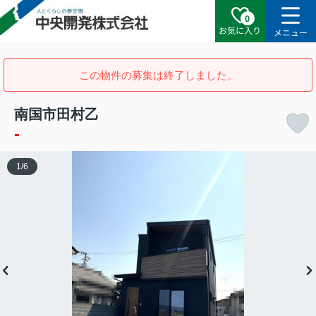
0
お気に入り
メニュー
この物件の募集は終了しました。
南国市田村乙
-
1
/
6