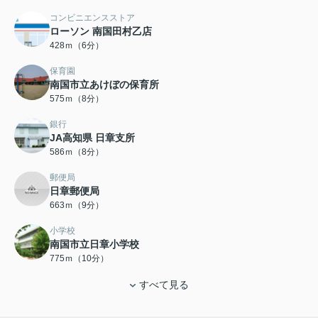
コンビニエンスストア
ローソン 南国田村乙店
428ｍ（6分）
保育園
南国市立あけぼの保育所
575ｍ（8分）
銀行
JA高知県 日章支所
586ｍ（8分）
郵便局
日章郵便局
663ｍ（9分）
小学校
南国市立日章小学校
775ｍ（10分）
すべて見る