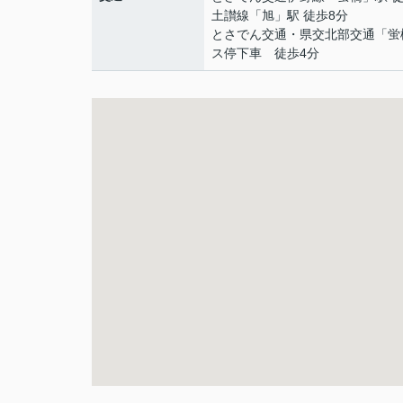
土讃線
「
旭
」駅 徒歩8分
とさでん交通・県交北部交通「蛍
ス停下車 徒歩4分