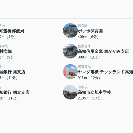
便局
保育園
知螢橋郵便局
ポッポ保育園
60ｍ（4分）
409ｍ（6分）
合病院
信用金庫
村病院
高知信用金庫 旭かがみ支店
92ｍ（9分）
800ｍ（10分）
行
家電製品
国銀行 旭支店
ヤマダ電機 テックランド高
55ｍ（11分）
911ｍ（12分）
行
中学校
知銀行 朝倉支店
高知市立旭中学校
228ｍ（16分）
2135ｍ（27分）