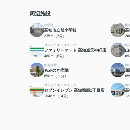
周辺施設
小学校
郵
高知市立旭小学校
高
235ｍ（3分）
2
コンビニエンスストア
総
ファミリーマート 高知旭天神町店
山
460ｍ（6分）
6
総合病院
銀
もみのき病院
四
850ｍ（11分）
8
コンビニエンスストア
銀
セブンイレブン 高知鴨部1丁目店
高
1048ｍ（14分）
1