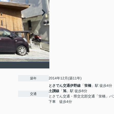
2014年12月(築11年)
築年
とさでん交通伊野線
「
蛍橋
」駅 徒歩4分
土讃線
「
旭
」駅 徒歩8分
交通
とさでん交通・県交北部交通「蛍橋」バ
下車 徒歩4分