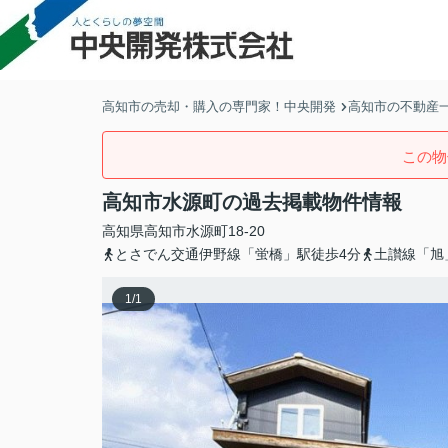
高知市の売却・購入の専門家！中央開発
高知市の不動産
この物
高知市水源町の過去掲載物件情報
高知県
高知市
水源町
18-20
とさでん交通伊野線「蛍橋」駅徒歩4分
土讃線「旭
1
/
1