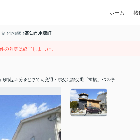
ホーム
物
高知市水源町
一覧
蛍橋駅
件の募集は終了しました。
」駅徒歩8分
とさでん交通・県交北部交通「蛍橋」バス停