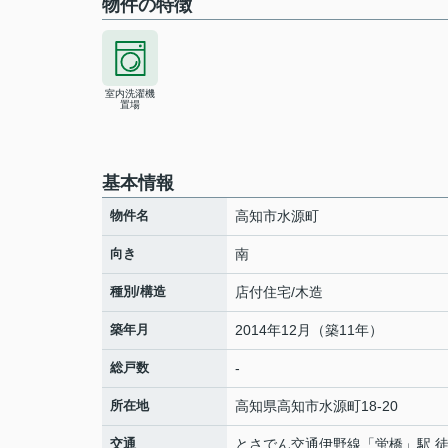
物件の特徴
室内洗濯機
置場
基本情報
物件名
高知市水源町
向き
南
種別/構造
店付住宅/木造
築年月
2014年12月（築11年）
総戸数
-
所在地
高知県
高知市
水源町
18-20
交通
とさでん交通伊野線
「
蛍橋
」駅 