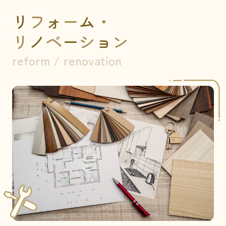
リ
フ
ォ
ー
ム
・
リ
ノ
ベ
ー
シ
ョ
ン
reform / renovation