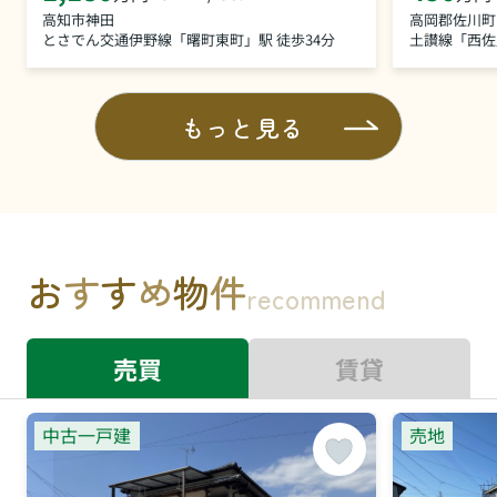
高知市神田
高岡郡佐川町
とさでん交通伊野線「曙町東町」駅 徒歩34分
土讃線「西佐
もっと見る
お
す
す
め
物
件
recommend
売買
賃貸
中古一戸建
売地