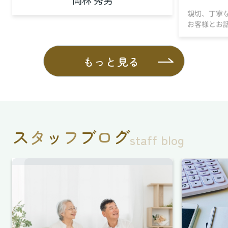
親切、丁寧
お客様とお
もっと見る
ス
タ
ッ
フ
ブ
ロ
グ
staff blog