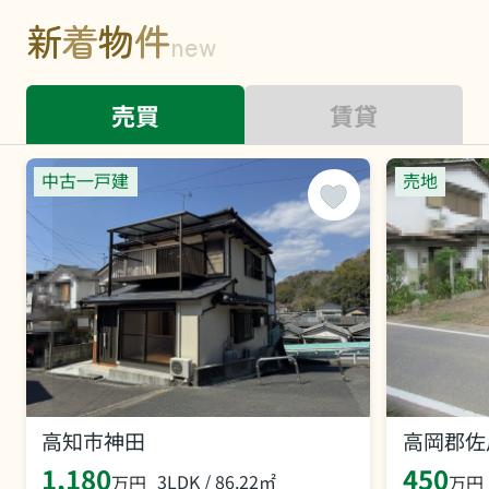
新
着
物
件
new
売買
賃貸
中古一戸建
売地
高知市神田
高岡郡佐
1,180
450
3LDK / 86.22㎡
万円
万円