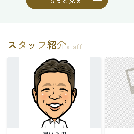
もっと見る
ス
タ
ッ
フ
紹
介
staff
岡林 秀男