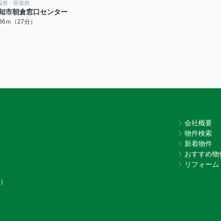
役所・区役所
知市朝倉窓口センター
086ｍ（27分）
会社概要
物件検索
新着物件
おすすめ物
リフォーム
7）