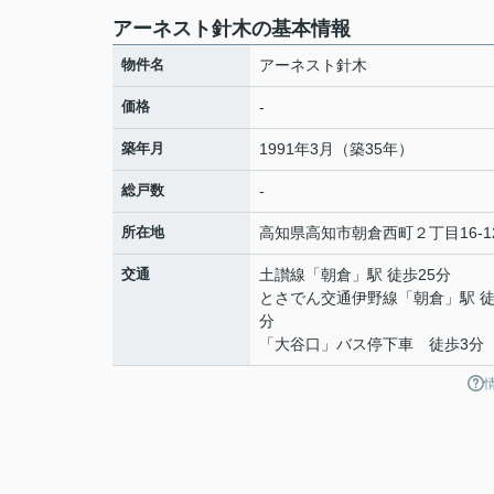
アーネスト針木の基本情報
物件名
アーネスト針木
価格
-
築年月
1991年3月（築35年）
総戸数
-
所在地
高知県
高知市
朝倉西町
２丁目16-1
交通
土讃線
「
朝倉
」駅 徒歩25分
とさでん交通伊野線
「
朝倉
」駅 徒
分
「大谷口」バス停下車 徒歩3分