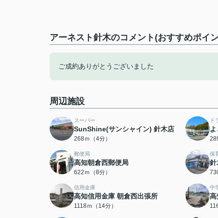
アーネスト針木のコメント(おすすめポイン
ご成約ありがとうございました
周辺施設
スーパー
ド
SunShine(サンシャイン) 針木店
よ
268ｍ（4分）
2
郵便局
保
高知朝倉西郵便局
針
622ｍ（8分）
7
信用金庫
中
高知信用金庫 朝倉西出張所
高
1118ｍ（14分）
1