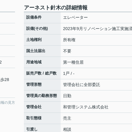
アーネスト針木の詳細情報
設備条件
エレベーター
設備(その他)
2023年9月リノベーション施工実施
土地権利
所有権
国土法届出
不要
2
用途地域
第一種住居
販売戸数 / 総戸数
1戸 / -
歩28
管理形態
管理会社に全部委託
管理員の勤務形態
日勤
情報の見方
管理会社
和管理システム株式会社
取引態様
売主
引渡し
相談