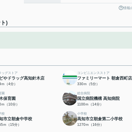
情報
ト)
ラッグストア
コンビニエンスストア
どやドラッグ高知針木店
ファミリーマート 朝倉西町店
89ｍ（4分）
330ｍ（5分）
育園
総合病院
木保育園
国立病院機構 高知病院
30ｍ（10分）
1100ｍ（14分）
学校
小学校
知市立朝倉中学校
高知市立朝倉第二小学校
165ｍ（15分）
1270ｍ（16分）