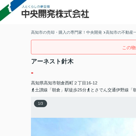
高知市の売却・購入の専門家！中央開発
高知市の不動産
この物
アーネスト針木
-
高知県
高知市
朝倉西町
２丁目16-12
土讃線「朝倉」駅徒歩25分
とさでん交通伊野線「朝
1
/
3