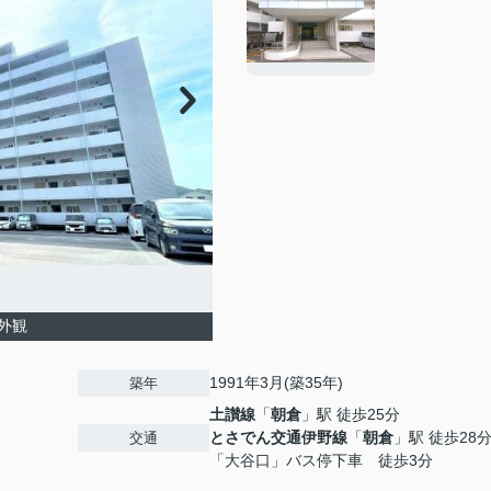
外観
1991年3月(築35年)
築年
土讃線
「
朝倉
」駅 徒歩25分
とさでん交通伊野線
「
朝倉
」駅 徒歩28
交通
「大谷口」バス停下車 徒歩3分