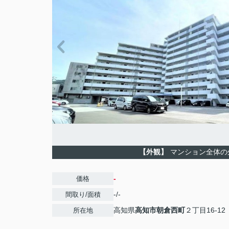
【外観】
マンション全体の
-
価格
-/-
間取り/面積
高知県
高知市
朝倉西町
２丁目16-12
所在地