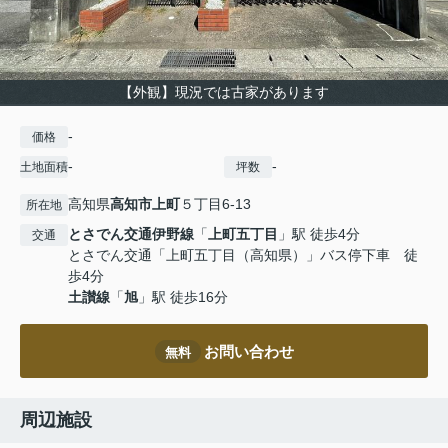
【外観】現況では古家があります
-
価格
-
-
土地面積
坪数
高知県
高知市
上町
５丁目6-13
所在地
とさでん交通伊野線
「
上町五丁目
」駅 徒歩4分
交通
とさでん交通「上町五丁目（高知県）」バス停下車 徒
歩4分
土讃線
「
旭
」駅 徒歩16分
お問い合わせ
無料
周辺施設