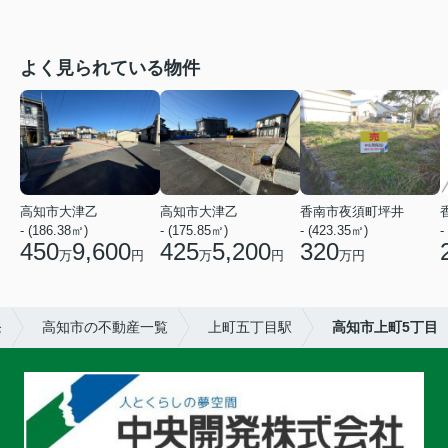
よく見られている物件
高知市大津乙
高知市大津乙
香南市夜須町坪井
- (186.38㎡)
- (175.85㎡)
- (423.35㎡)
-
450
9,600
425
5,200
320
万
円
万
円
万円
発
高知市の不動産一覧
上町五丁目駅
高知市上町5丁目