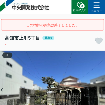
0
お気に入り
メニュー
この物件の募集は終了しました。
高知市上町5丁目
募集0
-
1
/
5