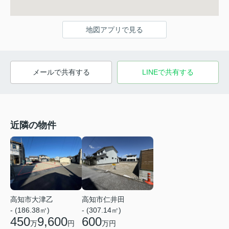
地図アプリで見る
メールで共有する
LINEで共有する
近隣の物件
高知市大津乙
高知市仁井田
- (186.38㎡)
- (307.14㎡)
450
9,600
600
万
円
万円