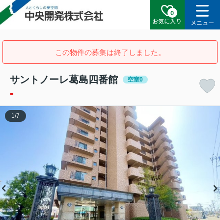
0
お気に入り
メニュー
この物件の募集は終了しました。
サントノーレ葛島四番館
空室0
-
1
/
7