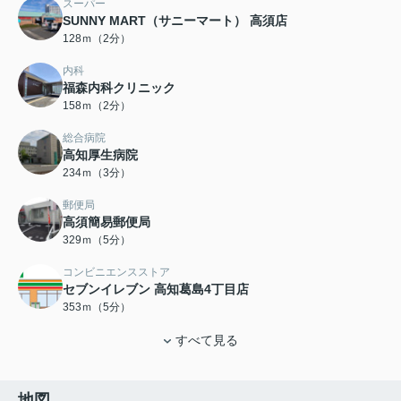
スーパー
SUNNY MART（サニーマート） 高須店
128ｍ（2分）
内科
福森内科クリニック
158ｍ（2分）
総合病院
高知厚生病院
234ｍ（3分）
郵便局
高須簡易郵便局
329ｍ（5分）
コンビニエンスストア
セブンイレブン 高知葛島4丁目店
353ｍ（5分）
すべて見る
地図