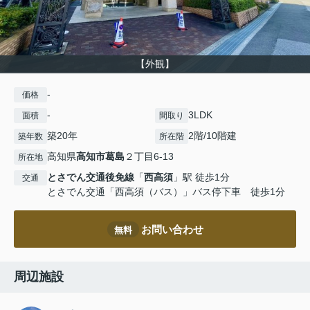
【外観】
-
価格
-
3LDK
面積
間取り
築20年
2階/10階建
築年数
所在階
高知県
高知市
葛島
２丁目6-13
所在地
とさでん交通後免線
「
西高須
」駅 徒歩1分
交通
とさでん交通「西高須（バス）」バス停下車 徒歩1分
お問い合わせ
無料
周辺施設