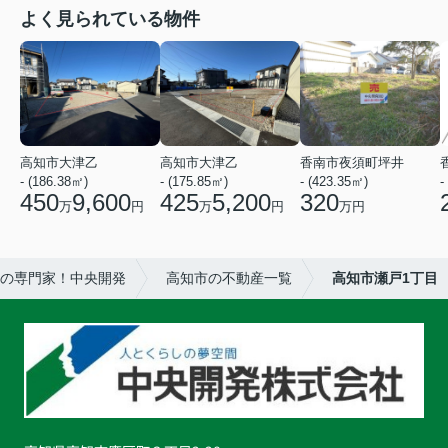
よく見られている物件
高知市大津乙
高知市大津乙
香南市夜須町坪井
- (186.38㎡)
- (175.85㎡)
- (423.35㎡)
-
450
9,600
425
5,200
320
万
円
万
円
万円
の専門家！中央開発
高知市の不動産一覧
高知市瀬戸1丁目