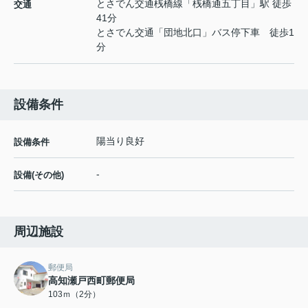
とさでん交通桟橋線
「
桟橋通五丁目
」駅 徒歩
交通
41分
とさでん交通「団地北口」バス停下車 徒歩1
分
設備条件
陽当り良好
設備条件
-
設備(その他)
周辺施設
郵便局
高知瀬戸西町郵便局
103ｍ（2分）