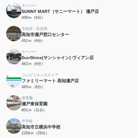
スーパー
SUNNY MART（サニーマート） 瀬戸店
409ｍ（6分）
市役所・区役所
高知市瀬戸窓口センター
451ｍ（6分）
スーパー
SunShine(サンシャイン) ヴィアン店
462ｍ（6分）
コンビニエンスストア
ファミリーマート 高知瀬戸店
465ｍ（6分）
保育園
瀬戸東保育園
801ｍ（11分）
中学校
高知市立横浜中学校
2256ｍ（29分）