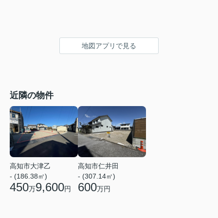
地図アプリで見る
近隣の物件
高知市大津乙
高知市仁井田
- (186.38㎡)
- (307.14㎡)
450
9,600
600
万
円
万円