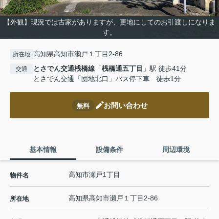
【外観】現況では古家がありますが、更地にしてのお引渡しになりま
す。
高知県高知市瀬戸１丁目2-86
所在地
とさでん交通桟橋線
「
桟橋通五丁目
」駅 徒歩41分
交通
とさでん交通「団地北口」バス停下車 徒歩1分
お問い合わせ
無料
基本情報
設備条件
周辺環境
高知市瀬戸1丁目
物件名
高知県
高知市
瀬戸
１丁目2-86
所在地