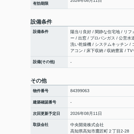
2026年08月11日
有効期限
設備条件
設備条件
陽当り良好 / 閑静な住宅地 / リフ
ー / 出窓 / プロパンガス / 公営水
洗い乾燥機 / システムキッチン / 
アコン / 床下収納 / 収納豊富 / 
設備(その他)
-
その他
84399063
物件番号
-
建築確認番号
2026年08月11日
次回更新予定日
取扱会社
中央開発株式会社
高知県高知市鷹匠町２丁目2-28