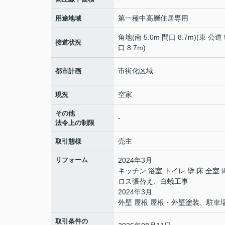
第一種中高層住居専用
用途地域
角地(南 5.0m 間口 8.7m)(東 公道 
接道状況
口 8.7m)
市街化区域
都市計画
空家
現況
その他
-
法令上の制限
売主
取引態様
リフォーム
2024年3月
キッチン 浴室 トイレ 壁 床 
ロス張替え、白蟻工事
2024年3月
外壁 屋根 屋根・外壁塗装、駐車
取引条件の