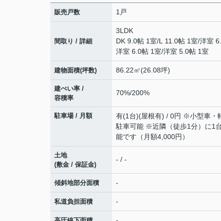
1戸
販売戸数
3LDK
DK 9.0帖 1室
/
L 11.0帖 1室
/
洋室 6
間取り / 詳細
洋室 6.0帖 1室
/
洋室 5.0帖 1室
86.22㎡(26.08坪)
建物面積(坪数)
建ぺい率 /
70%/200%
容積率
駐車場 / 月額
有(1台)(屋根有) / 0円 ※小型車
駐車可能 ※近隣（徒歩1分）に1
能です（月額4,000円）
土地
- / -
(敷金 / 保証金)
-
傾斜地部分面積
-
私道負担面積
-
高圧線下面積