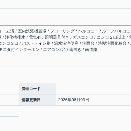
ォーム済 / 室内洗濯機置場 / フローリング / バルコニー / ルーフバルコニ
道 / 浄化槽排水 / 電気有 / 照明器具付き / ガスコンロ / コンロ２口以上 /
コンロ３口 / バス・トイレ別 / 温水洗浄便座 / 洗面台 / 洗髪洗面化粧台 /
TVモニタ付インターホン / エアコン2台 / 南向き / 南道路
-
管理コード
2026年08月03日
情報更新日