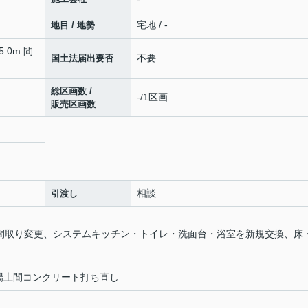
宅地 / -
地目 / 地勢
5.0m 間
不要
国土法届出要否
総区画数 /
-/1区画
販売区画数
相談
引渡し
全室 間取り変更、システムキッチン・トイレ・洗面台・浴室を新規交換、床
場土間コンクリート打ち直し