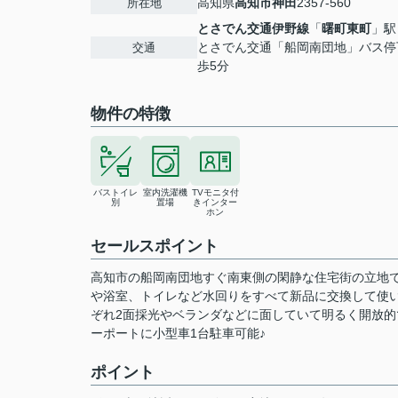
高知県
高知市
神田
2357-560
所在地
とさでん交通伊野線
「
曙町東町
」駅
とさでん交通「船岡南団地」バス停
交通
歩5分
物件の特徴
バストイレ
室内洗濯機
TVモニタ付
別
置場
きインター
ホン
セールスポイント
高知市の船岡南団地すぐ南東側の閑静な住宅街の立地です
や浴室、トイレなど水回りをすべて新品に交換して使い
ぞれ2面採光やベランダなどに面していて明るく開放的で
ーポートに小型車1台駐車可能♪
ポイント