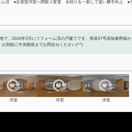
ーム済
●全居室洋室へ間取り変更
水回りを一新して使い勝手向上
●
で、2024年3月にリフォーム済の戸建てです。県道37号高知春野線か
お気軽に中央開発までお問合せください(^^)
洋室
洋室
洋室