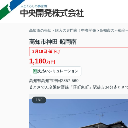
高知市の売却・購入の専門家！中央開発
高知市の不動産
高知市神田 船岡南
3月19日 値下げ
1,180
万円
支払いシミュレーション
高知県
高知市
神田
2357-560
とさでん交通伊野線「曙町東町」駅徒歩34分
とさ
1
/
49