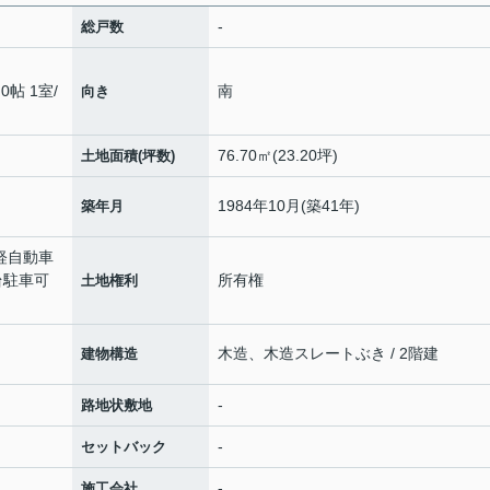
-
総戸数
.0帖 1室
/
南
向き
76.70㎡(23.20坪)
土地面積(坪数)
1984年10月(築41年)
築年月
・軽自動車
台駐車可
所有権
土地権利
木造、木造スレートぶき / 2階建
建物構造
-
路地状敷地
-
セットバック
-
施工会社