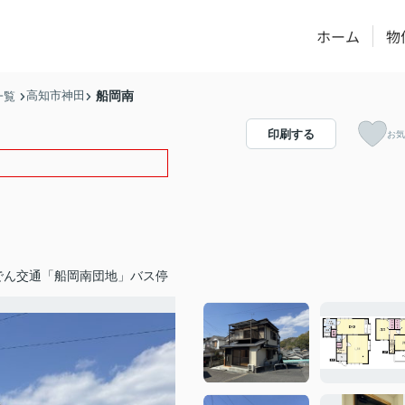
ホーム
物
高知市神田
船岡南
一覧
印刷する
お気
でん交通「船岡南団地」バス停