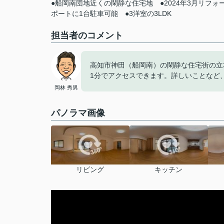
●船岡南団地近くの閑静な住宅地
●2024年3月リフォ
ポートに1台駐車可能
●3洋室の3LDK
担当者のコメント
高知市神田（船岡南）の閑静な住宅街の立地
1分でアクセスできます。詳しいことなど、
岡林 秀男
パノラマ画像
リビング
キッチン