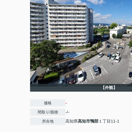
【外観】
-
価格
-/-
間取り/面積
高知県
高知市
鴨部
１丁目11-1
所在地