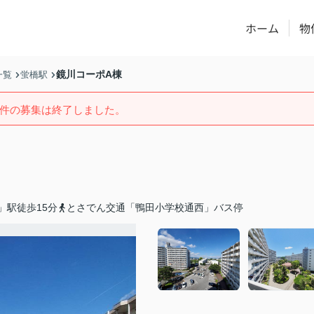
ホーム
物
鏡川コーポA棟
一覧
蛍橋駅
件の募集は終了しました。
」駅徒歩15分
とさでん交通「鴨田小学校通西」バス停