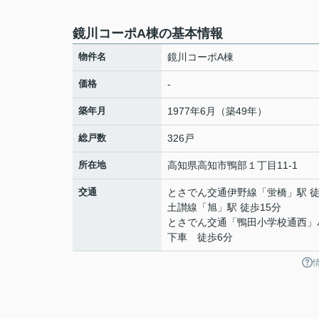
鏡川コーポA棟の基本情報
物件名
鏡川コーポA棟
価格
-
築年月
1977年6月（築49年）
総戸数
326戸
所在地
高知県
高知市
鴨部
１丁目11-1
交通
とさでん交通伊野線
「
蛍橋
」駅 
土讃線
「
旭
」駅 徒歩15分
とさでん交通「鴨田小学校通西」
下車 徒歩6分