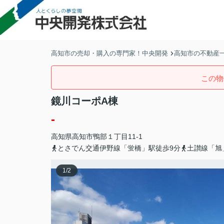
高知市の売却・購入の専門家！中央開発
高知市の不動産
この物
鏡川コーポA棟
-
高知県
高知市
鴨部
１丁目11-1
とさでん交通伊野線「蛍橋」駅徒歩9分
土讃線「旭
1
/
2