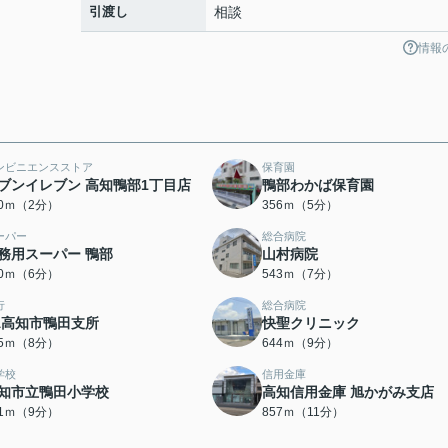
引渡し
相談
情報
ンビニエンスストア
保育園
ブンイレブン 高知鴨部1丁目店
鴨部わかば保育園
40ｍ（2分）
356ｍ（5分）
ーパー
総合病院
務用スーパー 鴨部
山村病院
30ｍ（6分）
543ｍ（7分）
行
総合病院
A高知市鴨田支所
快聖クリニック
85ｍ（8分）
644ｍ（9分）
学校
信用金庫
知市立鴨田小学校
高知信用金庫 旭かがみ支店
01ｍ（9分）
857ｍ（11分）