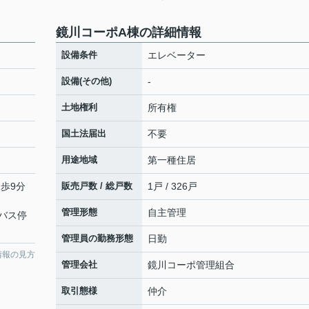
鏡川コーポA棟の詳細情報
設備条件
エレベーター
設備(その他)
-
土地権利
所有権
国土法届出
不要
用途地域
第一種住居
徒歩9分
販売戸数 / 総戸数
1戸 / 326戸
管理形態
自主管理
バス停
管理員の勤務形態
日勤
情報の見方
管理会社
鏡川コーポ管理組合
取引態様
仲介