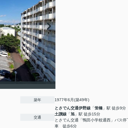
1977年6月(築49年)
築年
とさでん交通伊野線
「
蛍橋
」駅 徒歩9分
土讃線
「
旭
」駅 徒歩15分
交通
とさでん交通「鴨田小学校通西」バス停
車 徒歩6分