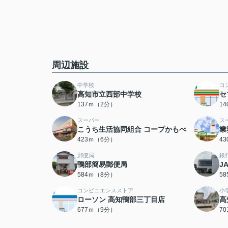
周辺施設
中学校
コ
高知市立西部中学校
セ
137ｍ（2分）
1
スーパー
ス
こうち生活協同組合 コープかもべ
業
423ｍ（6分）
4
郵便局
銀
鴨部簡易郵便局
J
584ｍ（8分）
5
コンビニエンスストア
小
ローソン 高知鴨部三丁目店
高
677ｍ（9分）
7