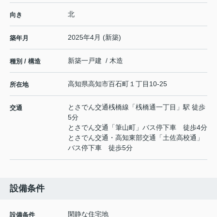
北
向き
2025年4月 (新築)
築年月
新築一戸建 / 木造
種別 / 構造
高知県
高知市
百石町
１丁目10-25
所在地
とさでん交通桟橋線
「
桟橋通一丁目
」駅 徒歩
交通
5分
とさでん交通「筆山町」バス停下車 徒歩4分
とさでん交通・高知東部交通「土佐高校通」
バス停下車 徒歩5分
設備条件
閑静な住宅地
設備条件