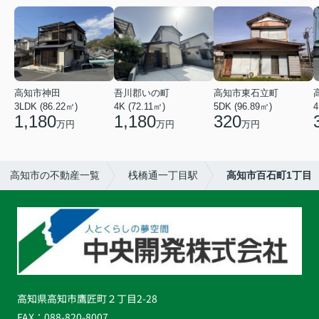
高知市神田
吾川郡いの町
高知市東石立町
3LDK (86.22㎡)
4K (72.11㎡)
5DK (96.89㎡)
4
1,180
1,180
320
万円
万円
万円
高知市の不動産一覧
桟橋通一丁目駅
高知市百石町1丁目
高知県高知市鷹匠町２丁目2-28
FAX：
088-820-8007