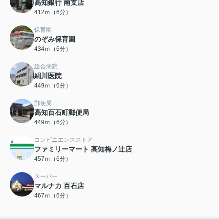
高知銀行 南支店
412ｍ（6分）
保育園
のぞみ保育園
434ｍ（6分）
総合病院
絹川医院
449ｍ（6分）
郵便局
高知百石町郵便局
449ｍ（6分）
コンビニエンスストア
ファミリーマート 高知梅ノ辻店
457ｍ（6分）
スーパー
マルナカ 百石店
467ｍ（6分）