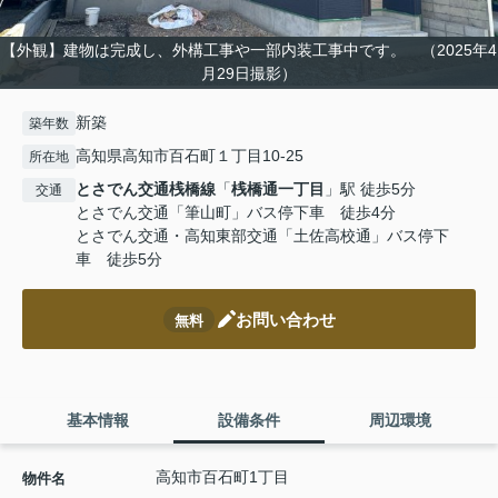
【外観】建物は完成し、外構工事や一部内装工事中です。 （2025年4
月29日撮影）
新築
築年数
高知県高知市百石町１丁目10-25
所在地
とさでん交通桟橋線
「
桟橋通一丁目
」駅 徒歩5分
交通
とさでん交通「筆山町」バス停下車 徒歩4分
とさでん交通・高知東部交通「土佐高校通」バス停下
車 徒歩5分
お問い合わせ
無料
基本情報
設備条件
周辺環境
高知市百石町1丁目
物件名