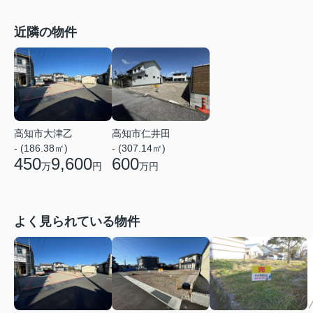
近隣の物件
高知市大津乙
高知市仁井田
- (186.38㎡)
- (307.14㎡)
450
9,600
600
万
円
万円
よく見られている物件