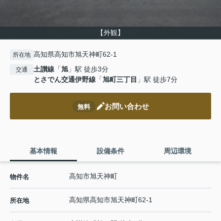
【外観】
高知県高知市旭天神町62-1
所在地
土讃線
「
旭
」駅 徒歩3分
交通
とさでん交通伊野線
「
旭町三丁目
」駅 徒歩7分
お問い合わせ
無料
基本情報
設備条件
周辺環境
高知市旭天神町
物件名
高知県
高知市
旭天神町
62-1
所在地