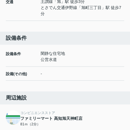
土讃線
「
旭
」駅 徒歩3分
交通
とさでん交通伊野線
「
旭町三丁目
」駅 徒歩7
分
設備条件
閑静な住宅地
設備条件
公営水道
-
設備(その他)
周辺施設
コンビニエンスストア
ファミリーマート 高知旭天神町店
81ｍ（2分）