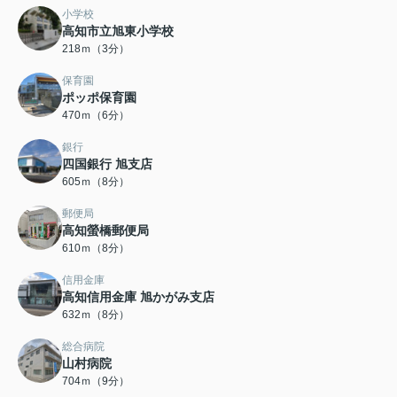
小学校
高知市立旭東小学校
218ｍ（3分）
保育園
ポッポ保育園
470ｍ（6分）
銀行
四国銀行 旭支店
605ｍ（8分）
郵便局
高知螢橋郵便局
610ｍ（8分）
信用金庫
高知信用金庫 旭かがみ支店
632ｍ（8分）
総合病院
山村病院
704ｍ（9分）