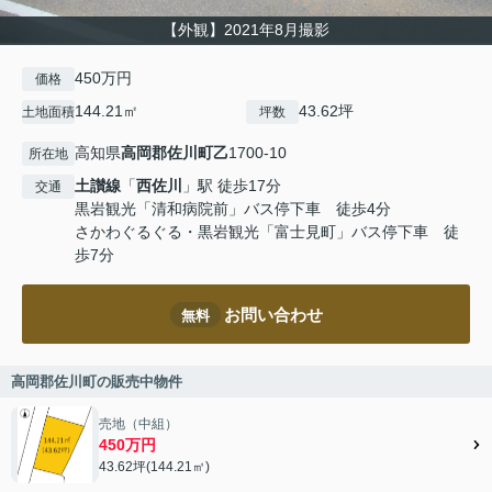
【外観】2021年8月撮影
450万円
価格
144.21㎡
43.62坪
土地面積
坪数
高知県
高岡郡佐川町
乙
1700-10
所在地
土讃線
「
西佐川
」駅 徒歩17分
交通
黒岩観光「清和病院前」バス停下車 徒歩4分
さかわぐるぐる・黒岩観光「富士見町」バス停下車 徒
歩7分
お問い合わせ
無料
高岡郡佐川町の販売中物件
売地（中組）
450万円
43.62坪(144.21㎡)