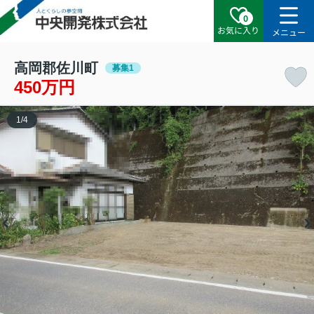
0
お気に入り
メニュー
高岡郡佐川町
募集1
450万円
1
/
4