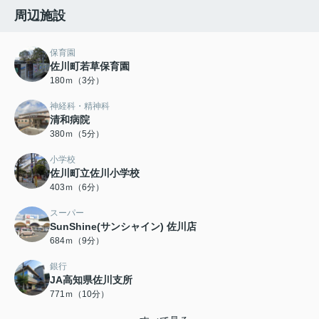
周辺施設
保育園
佐川町若草保育園
180ｍ（3分）
神経科・精神科
清和病院
380ｍ（5分）
小学校
佐川町立佐川小学校
403ｍ（6分）
スーパー
SunShine(サンシャイン) 佐川店
684ｍ（9分）
銀行
JA高知県佐川支所
771ｍ（10分）