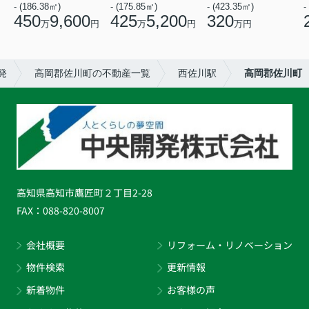
- (186.38㎡)
- (175.85㎡)
- (423.35㎡)
-
450
9,600
425
5,200
320
万
円
万
円
万円
発
高岡郡佐川町の不動産一覧
西佐川駅
高岡郡佐川町
高知県高知市鷹匠町２丁目2-28
FAX：
088-820-8007
会社概要
リフォーム・リノベーション
物件検索
更新情報
新着物件
お客様の声