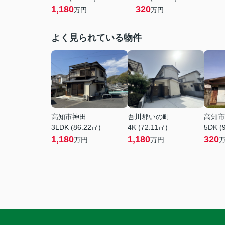
1,180
320
万円
万円
よく見られている物件
高知市神田
吾川郡いの町
高知市
3LDK (86.22㎡)
4K (72.11㎡)
5DK (
1,180
1,180
320
万円
万円