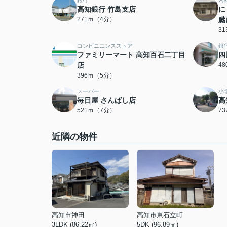
銀行
内
高知銀行 竹島支店
に
271ｍ（4分）
臓
3
コンビニエンスストア
銀
ファミリーマート 高知百石二丁目
四
店
4
396ｍ（5分）
スーパー
小
毎日屋 さんばし店
高
521ｍ（7分）
7
近隣の物件
高知市神田
高知市東石立町
3LDK (86.22㎡)
5DK (96.89㎡)