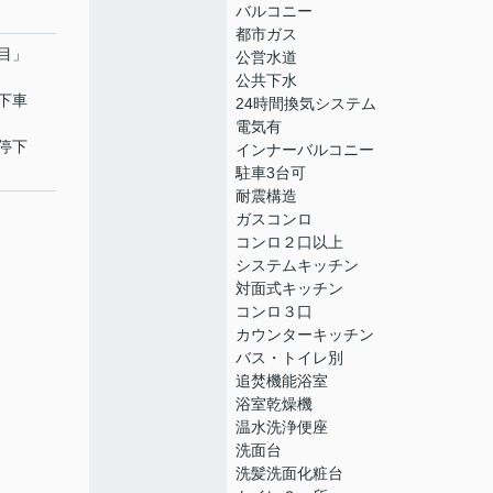
バルコニー
都市ガス
目
」
公営水道
公共下水
停下車
24時間換気システム
電気有
停下
インナーバルコニー
駐車3台可
耐震構造
ガスコンロ
コンロ２口以上
システムキッチン
対面式キッチン
コンロ３口
カウンターキッチン
バス・トイレ別
追焚機能浴室
浴室乾燥機
温水洗浄便座
洗面台
洗髪洗面化粧台