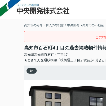
高知市の売却・購入の専門家！中央開発
高知市の不動産
この物
高知市百石町4丁目の過去掲載物件情
高知県
高知市
百石町
４丁目17
とさでん交通桟橋線「桟橋通三丁目」駅徒歩8分
と
1
/
4