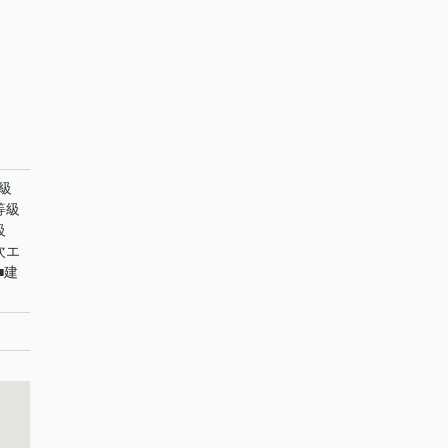
級
等級
級
次エ
■建