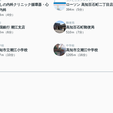
科
コンビニエンスストア
しの内科クリニック循環器・心
ローソン 高知百石町二丁目店
内科
394ｍ（5分）
13ｍ（4分）
行
郵便局
国銀行 潮江支店
高知百石町郵便局
80ｍ（6分）
510ｍ（7分）
学校
中学校
知市立潮江小学校
高知市立潮江中学校
37ｍ（10分）
1205ｍ（16分）