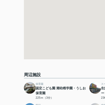
周辺施設
保育園
ス
認定こども園 潮幼稚学園・うしお
生
保育園
ー
225ｍ（3分）
2