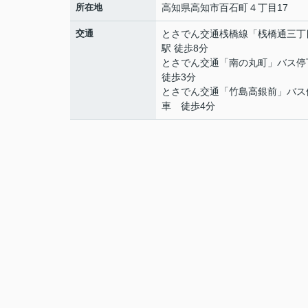
所在地
高知県
高知市
百石町
４丁目17
交通
とさでん交通桟橋線
「
桟橋通三丁
駅 徒歩8分
とさでん交通「南の丸町」バス
徒歩3分
とさでん交通「竹島高銀前」バス
車 徒歩4分