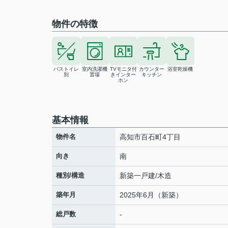
物件の特徴
バストイレ
室内洗濯機
TVモニタ付
カウンター
浴室乾燥機
別
置場
きインター
キッチン
ホン
基本情報
物件名
高知市百石町4丁目
向き
南
種別/構造
新築一戸建/木造
築年月
2025年6月（新築）
総戸数
-