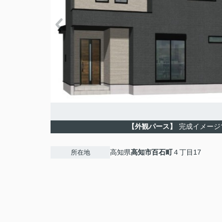
【外観パース】
完成イメージ
高知県
高知市
百石町
４丁目17
所在地