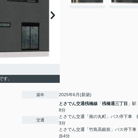
です。
2025年6月(新築)
築年
とさでん交通桟橋線
「
桟橋通三丁目
」駅
8分
とさでん交通「南の丸町」バス停下車 
交通
3分
とさでん交通「竹島高銀前」バス停下車
歩4分