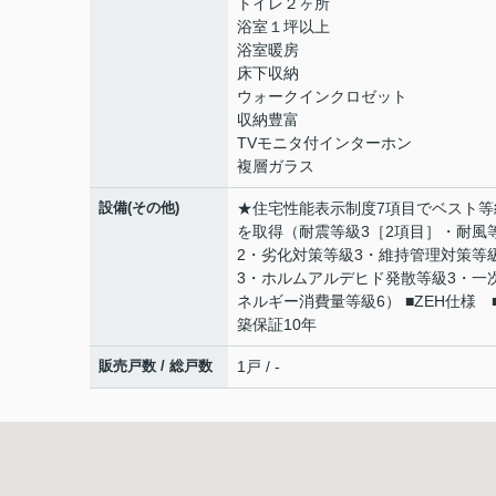
トイレ２ヶ所
浴室１坪以上
浴室暖房
床下収納
ウォークインクロゼット
収納豊富
TVモニタ付インターホン
複層ガラス
設備(その他)
★住宅性能表示制度7項目でベスト等
を取得（耐震等級3［2項目］・耐風
2・劣化対策等級3・維持管理対策等
3・ホルムアルデヒド発散等級3・一
ネルギー消費量等級6） ■ZEH仕様 
築保証10年
販売戸数 / 総戸数
1戸 / -