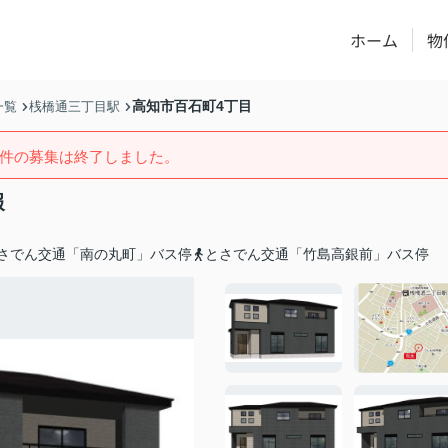
ホーム
物
高知市百石町4丁目
一覧
桟橋通三丁目駅
件の募集は終了しました。
報
さでん交通「南の丸町」バス停
とさでん交通「竹島高銀前」バス停