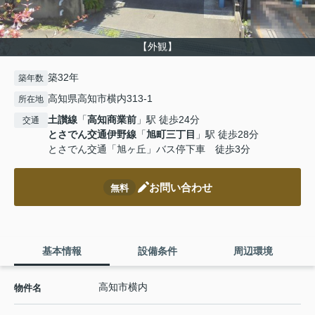
【外観】
築32年
築年数
高知県高知市横内313-1
所在地
土讃線
「
高知商業前
」駅 徒歩24分
交通
とさでん交通伊野線
「
旭町三丁目
」駅 徒歩28分
とさでん交通「旭ヶ丘」バス停下車 徒歩3分
お問い合わせ
無料
基本情報
設備条件
周辺環境
高知市横内
物件名