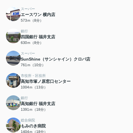
スーパー
エースワン 横内店
573ｍ（8分）
銀行
四国銀行 福井支店
630ｍ（8分）
スーパー
SunShine（サンシャイン）クロバ店
761ｍ（10分）
市役所・区役所
高知市塚ノ原窓口センター
1004ｍ（13分）
銀行
高知銀行 福井支店
1391ｍ（18分）
総合病院
もみのき病院
1404ｍ（18分）