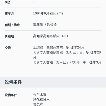
-
向き
1994年6月 (築32年)
築年月
事務所 / 鉄骨造
種別 / 構造
高知県
高知市
横内
313-1
所在地
土讃線
「
高知商業前
」駅 徒歩24分
交通
とさでん交通伊野線
「
旭町三丁目
」駅 徒歩28
分
とさでん交通「旭ヶ丘」バス停下車 徒歩3分
設備条件
公営水道
設備条件
浄化槽排水
電気有