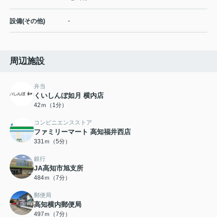
-
設備(その他)
周辺施設
弁当
くいしんぼ如月 横内店
42ｍ（1分）
コンビニエンスストア
ファミリーマート 高知福井西店
331ｍ（5分）
銀行
JA高知市旭支所
484ｍ（7分）
郵便局
高知横内郵便局
497ｍ（7分）