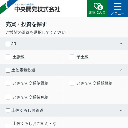
0
お気に入り
メニュー
売買・投資を探す
ご希望の沿線を選択してください
JR
土讃線
予土線
土佐電気鉄道
とさでん交通伊野線
とさでん交通桟橋線
とさでん交通後免線
土佐くろしお鉄道
土佐くろしおごめん・な