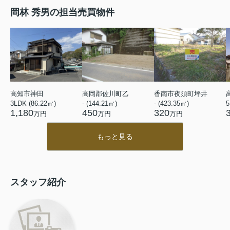
岡林 秀男の担当売買物件
高知市神田
高岡郡佐川町乙
香南市夜須町坪井
3LDK (86.22㎡)
- (144.21㎡)
- (423.35㎡)
5
1,180
450
320
万円
万円
万円
もっと見る
スタッフ紹介