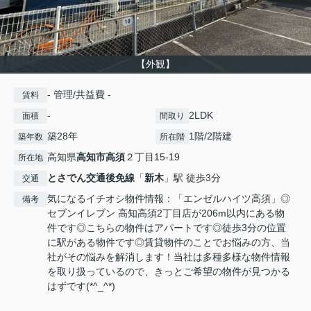
【外観】
- 管理/共益費 -
賃料
-
2LDK
面積
間取り
築28年
1階/2階建
築年数
所在階
高知県
高知市
高須
２丁目15-19
所在地
とさでん交通後免線
「
新木
」駅 徒歩3分
交通
気になるイチオシ物件情報：「エンゼルハイツ高須」◎
備考
セブンイレブン 高知高須2丁目店が206m以内にある物
件です◎こちらの物件はアパートです◎徒歩3分の位置
に駅がある物件です◎賃貸物件のことでお悩みの方、当
社がその悩みを解消します！当社は多種多様な物件情報
を取り扱っているので、きっとご希望の物件が見つかる
はずです(*^_^*)