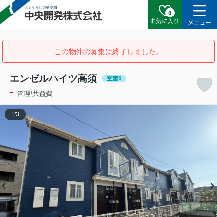
0
お気に入り
メニュー
この物件の募集は終了しました。
エンゼルハイツ高須
空室0
-
管理/共益費 -
1
/
3