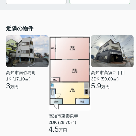
近隣の物件
高知市南竹島町
高知市高須２丁目
1K (17.10㎡)
3DK (59.00㎡)
3
5.9
万円
万円
高知市東秦泉寺
2DK (28.70㎡)
4.5
万円