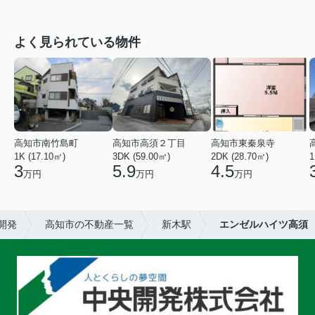
よく見られている物件
高知市南竹島町
高知市高須２丁目
高知市東秦泉寺
1K (17.10㎡)
3DK (59.00㎡)
2DK (28.70㎡)
1
3
5.9
4.5
万円
万円
万円
開発
高知市の不動産一覧
新木駅
エンゼルハイツ高須