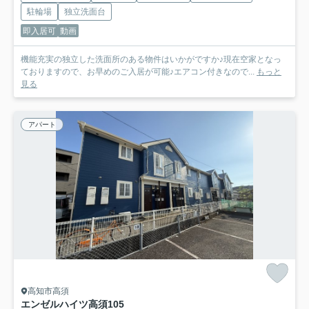
駐輪場
独立洗面台
即入居可
動画
機能充実の独立した洗面所のある物件はいかがですか♪現在空家となっ
ておりますので、お早めのご入居が可能♪エアコン付きなので...
もっと
見る
アパート
高知市高須
エンゼルハイツ高須
105