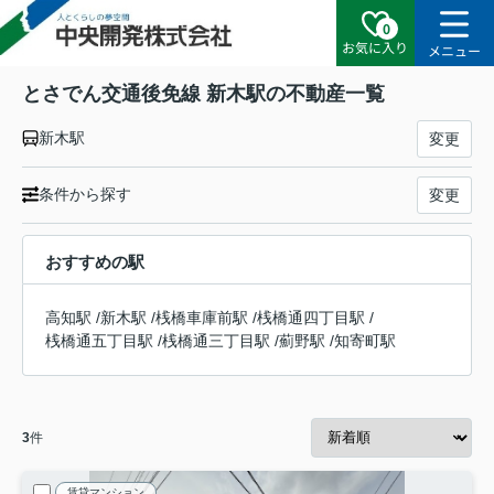
0
お気に入り
メニュー
とさでん交通後免線 新木駅の不動産一覧
新木駅
変更
条件から探す
変更
おすすめの駅
高知駅
/
新木駅
/
桟橋車庫前駅
/
桟橋通四丁目駅
/
桟橋通五丁目駅
/
桟橋通三丁目駅
/
薊野駅
/
知寄町駅
3
件
賃貸マンション