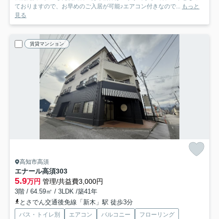
ておりますので、お早めのご入居が可能♪エアコン付きなので...
もっと
見る
賃貸マンション
高知市高須
エナール高須
303
5.9
万円
管理/共益費3,000円
3階 / 64.59㎡ / 3LDK /築41年
とさでん交通後免線「新木」駅 徒歩3分
バス・トイレ別
エアコン
バルコニー
フローリング