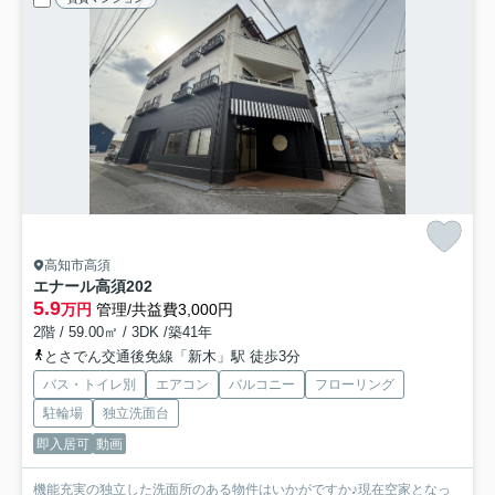
高知市高須
エナール高須
202
5.9
万円
管理/共益費3,000円
2階 / 59.00㎡ / 3DK /築41年
とさでん交通後免線「新木」駅 徒歩3分
バス・トイレ別
エアコン
バルコニー
フローリング
駐輪場
独立洗面台
即入居可
動画
機能充実の独立した洗面所のある物件はいかがですか♪現在空家となっ