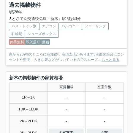
過去掲載物件
/築28年
とさでん交通後免線「新木」駅 徒歩3分
バス・トイレ別
エアコン
バルコニー
フローリング
駐輪場
シューズボックス
仲手無料
即入居可
動画
家から209mのところに高知銀行 高須支店があります♪洗面化粧台はコン
セントや照明、大きな鏡などがついているのでスムーズ...
もっと見る
新木の掲載物件の家賃相場
家賃相場
空室件数
-
-
1R～1K
-
-
1DK～1LDK
-
-
2K～2LDK
5.9万円
2室
3K～3LDK