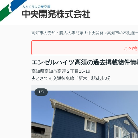
高知市の売却・購入の専門家！中央開発
高知市の不動産
この物
エンゼルハイツ高須の過去掲載物件情
高知県
高知市
高須
２丁目15-19
とさでん交通後免線「新木」駅徒歩3分
1
/
3