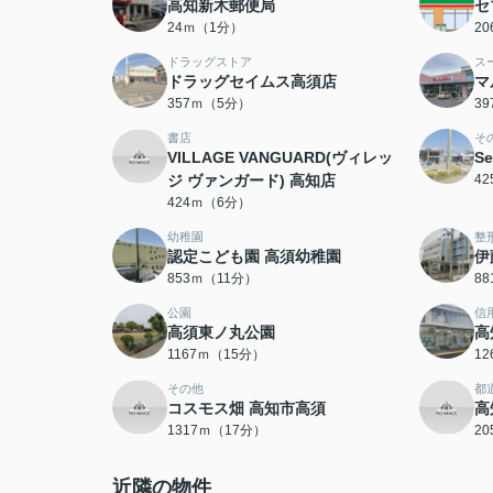
高知新木郵便局
セ
24ｍ（1分）
2
ドラッグストア
ス
ドラッグセイムス高須店
マ
357ｍ（5分）
3
書店
そ
VILLAGE VANGUARD(ヴィレッ
S
ジ ヴァンガード) 高知店
4
424ｍ（6分）
幼稚園
整
認定こども園 高須幼稚園
伊
853ｍ（11分）
8
公園
信
高須東ノ丸公園
高
1167ｍ（15分）
1
その他
都
コスモス畑 高知市高須
高
1317ｍ（17分）
2
近隣の物件