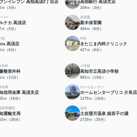
ブンイレブン 高知高須2丁目店
高知銀行 高須支店
06ｍ（3分）
209ｍ（3分）
ーパー
保育園
ルナカ 高須店
新木保育園
97ｍ（5分）
404ｍ（6分）
の他
内科
eria 高須店
きたじま内科クリニック
25ｍ（6分）
427ｍ（6分）
形外科
小学校
藤整形外科
高知市立高須小学校
81ｍ（12分）
982ｍ（13分）
用金庫
ホームセンター
知信用金庫 高須支店
ホームセンターブリコ 介良店
265ｍ（16分）
1275ｍ（16分）
道府県機関
温泉
知運輸支局
土佐望月温泉 姫若子の湯
053ｍ（26分）
2729ｍ（35分）