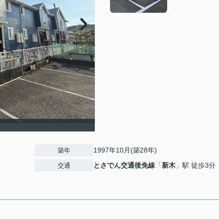
1997年10月(築28年)
築年
とさでん交通後免線
「
新木
」駅 徒歩3分
交通