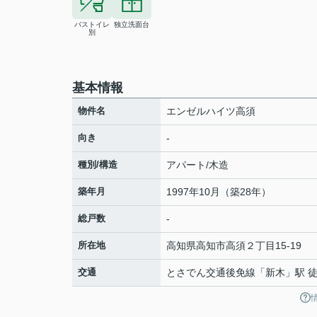
バストイレ
独立洗面台
別
基本情報
物件名
エンゼルハイツ高須
向き
-
種別/構造
アパート/木造
築年月
1997年10月（築28年）
総戸数
-
所在地
高知県
高知市
高須
２丁目15-19
交通
とさでん交通後免線
「
新木
」駅 