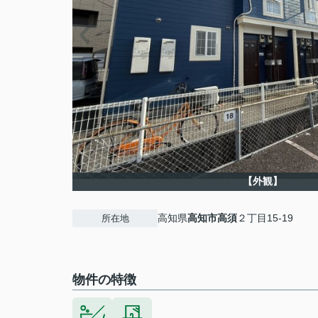
【外観】
高知県
高知市
高須
２丁目15-19
所在地
物件の特徴