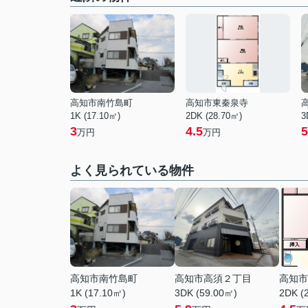
高知市南竹島町
高知市東秦泉寺
1K (17.10㎡)
2DK (28.70㎡)
3
3
4.5
5
万円
万円
よく見られている物件
高知市南竹島町
高知市高須２丁目
高知市
1K (17.10㎡)
3DK (59.00㎡)
2DK (