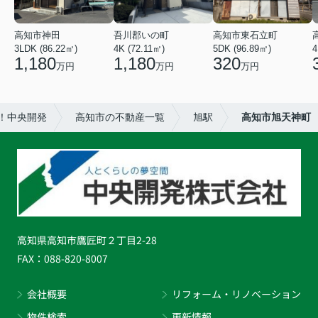
高知市神田
吾川郡いの町
高知市東石立町
3LDK (86.22㎡)
4K (72.11㎡)
5DK (96.89㎡)
4
1,180
1,180
320
万円
万円
万円
！中央開発
高知市の不動産一覧
旭駅
高知市旭天神町
高知県高知市鷹匠町２丁目2-28
FAX：
088-820-8007
会社概要
リフォーム・リノベーション
物件検索
更新情報