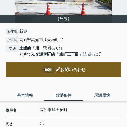
【外観】
新築
築年数
高知県高知市旭天神町19
所在地
土讃線
「
旭
」駅 徒歩6分
交通
とさでん交通伊野線
「
旭町三丁目
」駅 徒歩8分
お問い合わせ
無料
基本情報
設備条件
周辺環境
高知市旭天神町
物件名
北
向き