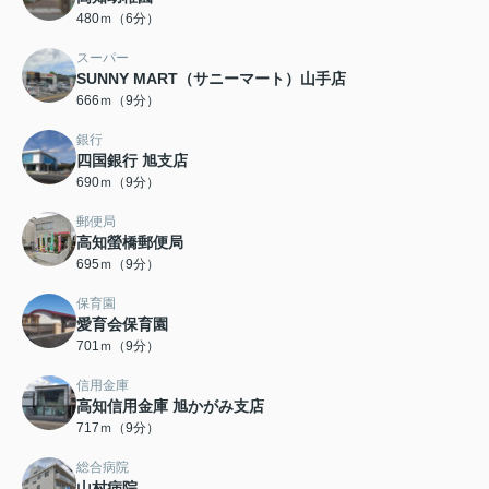
480ｍ（6分）
スーパー
SUNNY MART（サニーマート）山手店
666ｍ（9分）
銀行
四国銀行 旭支店
690ｍ（9分）
郵便局
高知螢橋郵便局
695ｍ（9分）
保育園
愛育会保育園
701ｍ（9分）
信用金庫
高知信用金庫 旭かがみ支店
717ｍ（9分）
総合病院
山村病院