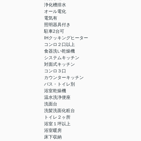
浄化槽排水
オール電化
電気有
照明器具付き
駐車2台可
IHクッキングヒーター
コンロ２口以上
食器洗い乾燥機
システムキッチン
対面式キッチン
コンロ３口
カウンターキッチン
バス・トイレ別
浴室乾燥機
温水洗浄便座
洗面台
洗髪洗面化粧台
トイレ２ヶ所
浴室１坪以上
浴室暖房
床下収納