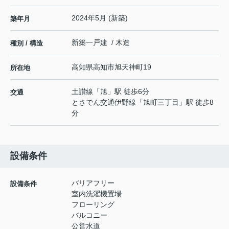
2024年5月 (新築)
築年月
新築一戸建 / 木造
種別 / 構造
高知県
高知市
旭天神町
19
所在地
土讃線
「
旭
」駅 徒歩6分
交通
とさでん交通伊野線
「
旭町三丁目
」駅 徒歩8
分
設備条件
バリアフリー
設備条件
室内洗濯機置場
フローリング
バルコニー
公営水道