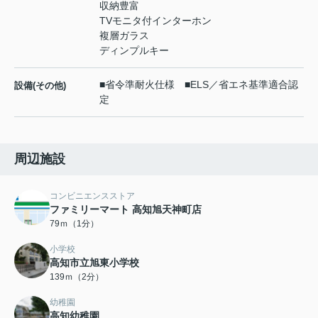
収納豊富
TVモニタ付インターホン
複層ガラス
ディンプルキー
■省令準耐火仕様 ■ELS／省エネ基準適合認
設備(その他)
定
周辺施設
コンビニエンスストア
ファミリーマート 高知旭天神町店
79ｍ（1分）
小学校
高知市立旭東小学校
139ｍ（2分）
幼稚園
高知幼稚園