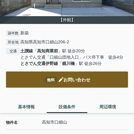
【外観】
新築
築年数
高知県高知市口細山206-2
所在地
土讃線
「
高知商業前
」駅 徒歩20分
交通
とさでん交通「口細山団地入口」バス停下車 徒歩4分
とさでん交通伊野線
「
鏡川橋
」駅 徒歩26分
お問い合わせ
無料
基本情報
設備条件
周辺環境
高知市口細山
物件名