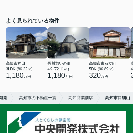
よく見られている物件
高知市神田
吾川郡いの町
高知市東石立町
3LDK (86.22㎡)
4K (72.11㎡)
5DK (96.89㎡)
4
1,180
1,180
320
万円
万円
万円
開発
高知市の不動産一覧
高知商業前駅
高知市口細山