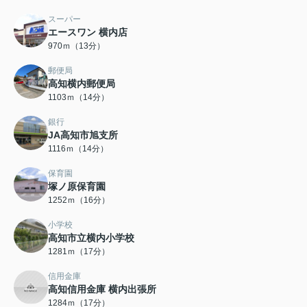
スーパー
エースワン 横内店
970ｍ（13分）
郵便局
高知横内郵便局
1103ｍ（14分）
銀行
JA高知市旭支所
1116ｍ（14分）
保育園
塚ノ原保育園
1252ｍ（16分）
小学校
高知市立横内小学校
1281ｍ（17分）
信用金庫
高知信用金庫 横内出張所
1284ｍ（17分）