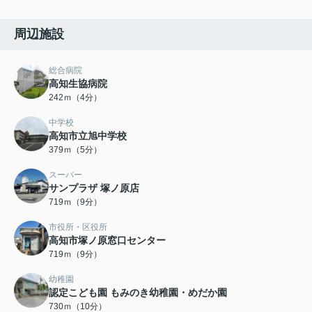
周辺施設
総合病院
高知生協病院
242ｍ（4分）
中学校
高知市立旭中学校
379ｍ（5分）
スーパー
サンプラザ 塚ノ原店
719ｍ（9分）
市役所・区役所
高知市塚ノ原窓口センター
719ｍ（9分）
幼稚園
認定こども園 もみのき幼稚園・めだか園
730ｍ（10分）