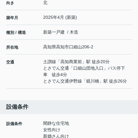
北
向き
2025年4月 (新築)
築年月
新築一戸建 / 木造
種別 / 構造
高知県
高知市
口細山
206-2
所在地
土讃線
「
高知商業前
」駅 徒歩20分
交通
とさでん交通「口細山団地入口」バス停下
車 徒歩4分
とさでん交通伊野線
「
鏡川橋
」駅 徒歩26分
設備条件
閑静な住宅地
設備条件
女性向け
新婚さん向け