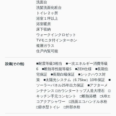
洗面台
洗髪洗面化粧台
トイレ２ヶ所
浴室１坪以上
浴室暖房
床下収納
ウォークインクロゼット
TVモニタ付インターホン
複層ガラス
住戸内覧可能
■耐震等級3相当 ■一次エネルギー消費等級
設備(その他)
6 ■断熱等性能等級5 ■ZEH仕様 ■長期住
宅保証 ■長期白蟻保証 ■シックハウス対
策 ■太陽光システム（6.75kw）10年保証 ■
ソーラーパネル25年出力保証 ■アフターメ
ンテナンス □カウンタートップ人造大理石 □
キッチン手元コンセント □断熱浴槽 □UBエ
コアクアシャワー □洗面エコハンドル水栓
□節水型トイレ □外部水栓