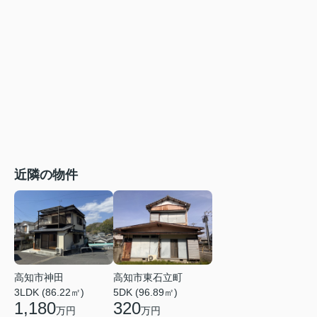
近隣の物件
高知市神田
高知市東石立町
3LDK (86.22㎡)
5DK (96.89㎡)
1,180
320
万円
万円