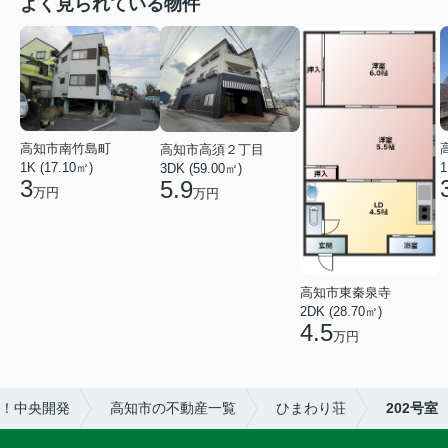
よく見られている物件
高知市南竹島町
高知市高須２丁目
1K (17.10㎡)
1
3DK (59.00㎡)
3
5.9
万円
万円
高知市東秦泉寺
2DK (28.70㎡)
4.5
万円
！中央開発
高知市の不動産一覧
ひまわり荘
202号室