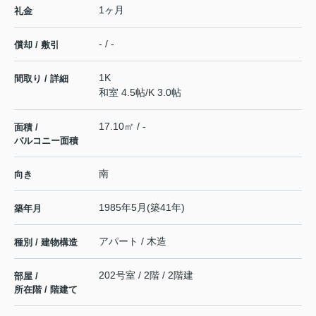
1ヶ月
礼金
- / -
償却 / 敷引
1K
間取り / 詳細
和室 4.5帖
/
K 3.0帖
17.10㎡ / -
面積 /
バルコニー面積
南
向き
1985年5月(築41年)
築年月
アパート / 木造
種別 / 建物構造
202号室 / 2階 / 2階建
部屋 /
所在階 / 階建て