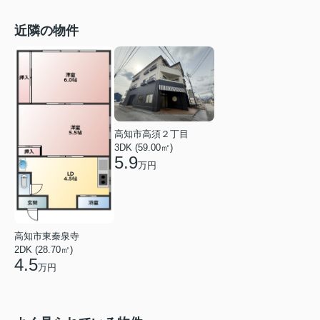
近隣の物件
高知市高須２丁目
3DK (59.00㎡)
5.9
万円
高知市東秦泉寺
2DK (28.70㎡)
4.5
万円