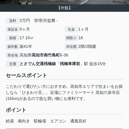
【外観】
3万円 管理/共益費 -
賃料
0ヶ月
1ヶ月
保証金
礼金
17.10㎡
1K
面積
間取り
築41年
2階/2階建
築年数
所在階
高知県
高知市
南竹島町
6-36
所在地
とさでん交通桟橋線
「
桟橋車庫前
」駅 徒歩15分
交通
セールスポイント
こだわりで選びたい方におすすめ。高知市エリアで住まいをお探
しなら「ひまわり荘」。近場にファミリーマート 高知六泉寺店
(165m)があるので急な買い物にも便利です。
ポイント
給湯
南向き
駐輪場
エアコン
通風良好