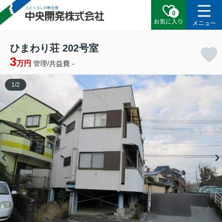
0
お気に入り
メニュー
ひまわり荘 202号室
3
万円
管理/共益費 -
1
/
2