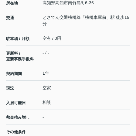
高知県
高知市
南竹島町
6-36
所在地
とさでん交通桟橋線
「
桟橋車庫前
」駅 徒歩15
交通
分
空有 / 0円
駐車場 / 月額
- / -
更新料 /
更新事務手数料
1年
契約期間
空家
現況
相談
入居可能日
-
敷金積み増し
その他条件