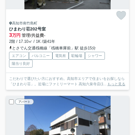
高知市南竹島町
ひまわり荘
202号室
3
万円
管理/共益費-
2階 / 17.10㎡ / 1K /築41年
とさでん交通桟橋線「桟橋車庫前」駅 徒歩15分
エアコン
バルコニー
電気有
駐輪場
シャワー
陽当り良好
こだわりで選びたい方におすすめ。高知市エリアで住まいをお探しなら
「ひまわり荘」。近場にファミリーマート 高知六泉寺店(1...
もっと見る
アパート