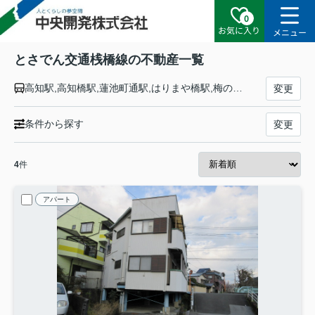
0
お気に入り
メニュー
とさでん交通桟橋線の不動産一覧
高知駅,高知橋駅,蓮池町通駅,はりまや橋駅,梅の辻駅,桟橋通一丁目駅,桟橋通二丁目駅,桟橋通三丁目駅,桟橋通四丁目駅,桟橋車庫前駅,桟橋通五丁目駅
変更
条件から探す
変更
4
件
アパート