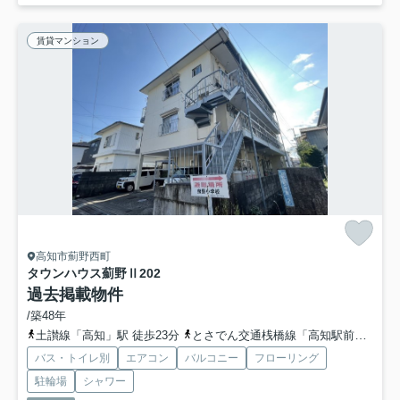
賃貸マンション
高知市薊野西町
タウンハウス薊野Ⅱ
202
過去掲載物件
/築48年
土讃線「高知」駅 徒歩23分
とさでん交通桟橋線「高知駅前」駅 徒歩26分
バス・トイレ別
エアコン
バルコニー
フローリング
駐輪場
シャワー