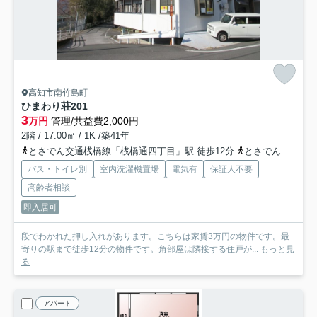
高知市南竹島町
ひまわり荘
201
3
万円
管理/共益費2,000円
2階 / 17.00㎡ / 1K /築41年
とさでん交通桟橋線「桟橋通四丁目」駅 徒歩12分
とさでん交通桟橋線「桟橋通五丁目」駅 徒歩14分
バス・トイレ別
室内洗濯機置場
電気有
保証人不要
高齢者相談
即入居可
段でわかれた押し入れがあります。こちらは家賃3万円の物件です。最
寄りの駅まで徒歩12分の物件です。角部屋は隣接する住戸が...
もっと見
る
アパート