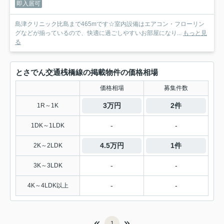
即入居可
島津クリニック比島まで465mです☆室内設備はエアコン・フローリン
グなどが揃っているので、快適に過ごしやすいお部屋になり...
もっと見
る
とさでん交通桟橋線の掲載物件の価格相場
価格相場
募集件数
3万円
2件
1R～1K
-
-
1DK～1LDK
4.5万円
1件
2K～2LDK
-
-
3K～3LDK
-
-
4K～4LDK以上
1