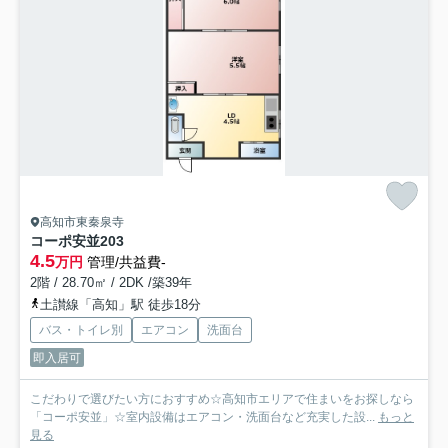
高知市東秦泉寺
コーポ安並
203
4.5
万円
管理/共益費-
2階 / 28.70㎡ / 2DK /築39年
土讃線「高知」駅 徒歩18分
バス・トイレ別
エアコン
洗面台
即入居可
こだわりで選びたい方におすすめ☆高知市エリアで住まいをお探しなら
「コーポ安並」☆室内設備はエアコン・洗面台など充実した設...
もっと
見る