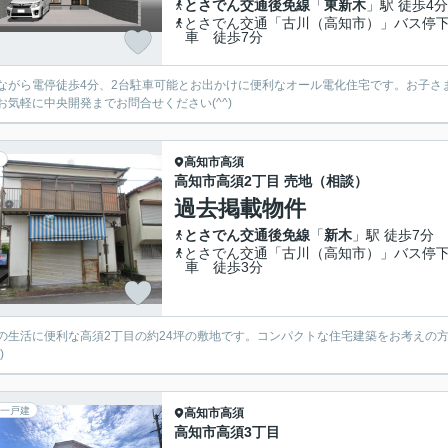
とさでん交通後免線
「
東新木
」駅 徒歩4分
とさでん交通「古川（高知市）」バス停
車 徒歩7分
ながら電停徒歩4分、2台駐車可能とお出かけに便利なオール電化住宅です。お子さ
お気軽に中央開発までお問合せください(^^)
高知市
高須
高知市高須2丁目 売地（相談）
過去掲載物件
とさでん交通後免線
「
新木
」駅 徒歩7分
とさでん交通「古川（高知市）」バス停
車 徒歩3分
の生活に便利な高須2丁目の約24坪の敷地です。コンパクトな住宅建築をお考えの
)
一戸建
高知市
高須
高知市高須3丁目