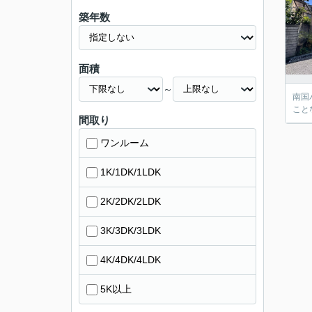
築年数
面積
～
南国
こと
間取り
ワンルーム
1K/1DK/1LDK
2K/2DK/2LDK
3K/3DK/3LDK
4K/4DK/4LDK
5K以上