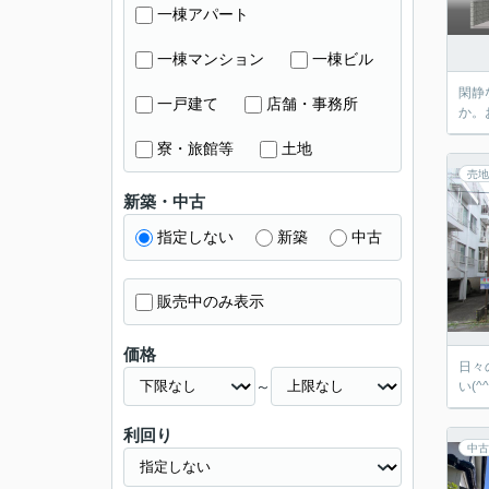
一棟アパート
一棟マンション
一棟ビル
閑静
一戸建て
店舗・事務所
か。
寮・旅館等
土地
売地
新築・中古
指定しない
新築
中古
販売中のみ表示
価格
日々
～
い(^^
利回り
中古