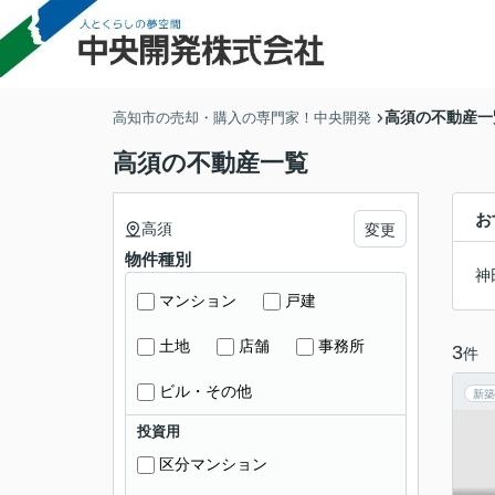
高須の不動産一
高知市の売却・購入の専門家！中央開発
高須の不動産一覧
お
高須
変更
物件種別
神
マンション
戸建
土地
店舗
事務所
3
件
ビル・その他
新築
投資用
区分マンション