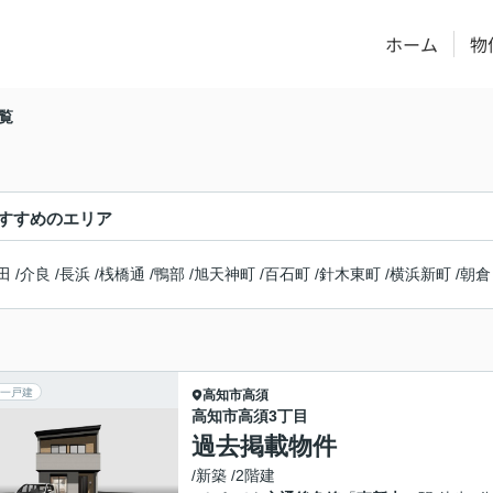
ホーム
物
覧
すすめのエリア
田
/
介良
/
長浜
/
桟橋通
/
鴨部
/
旭天神町
/
百石町
/
針木東町
/
横浜新町
/
朝倉
一戸建
高知市
高須
高知市高須3丁目
過去掲載物件
/新築 /2階建