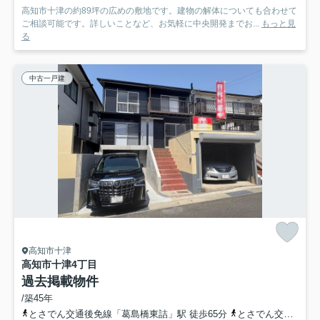
高知市十津の約89坪の広めの敷地です。建物の解体についても合わせて
ご相談可能です。詳しいことなど、お気軽に中央開発までお...
もっと見
る
中古一戸建
高知市十津
高知市十津4丁目
過去掲載物件
/築45年
とさでん交通後免線「葛島橋東詰」駅 徒歩65分
とさでん交通「十津団地二区」バス停下車 徒歩4分