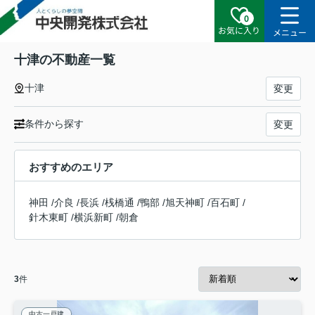
0
お気に入り
メニュー
十津の不動産一覧
十津
変更
条件から探す
変更
おすすめのエリア
神田
/
介良
/
長浜
/
桟橋通
/
鴨部
/
旭天神町
/
百石町
/
針木東町
/
横浜新町
/
朝倉
3
件
中古一戸建