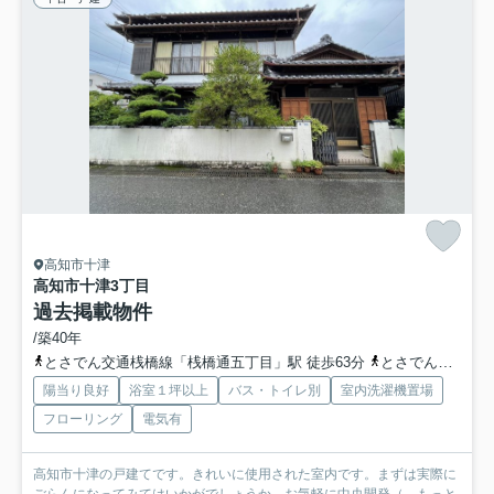
高知市十津
高知市十津3丁目
過去掲載物件
/築40年
とさでん交通桟橋線「桟橋通五丁目」駅 徒歩63分
とさでん交通「十津」バス停下車 徒歩3分
陽当り良好
浴室１坪以上
バス・トイレ別
室内洗濯機置場
フローリング
電気有
高知市十津の戸建てです。きれいに使用された室内です。まずは実際に
ごらんになってみてはいかがでしょうか。お気軽に中央開発（...
もっと