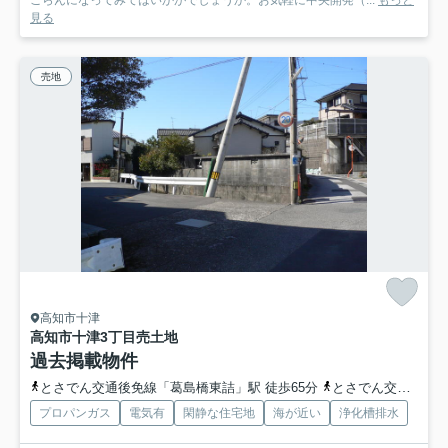
見る
売地
高知市十津
高知市十津3丁目
売土地
過去掲載物件
とさでん交通後免線「葛島橋東詰」駅 徒歩65分
とさでん交通「十津」バス停下車 徒歩3分
プロパンガス
電気有
閑静な住宅地
海が近い
浄化槽排水