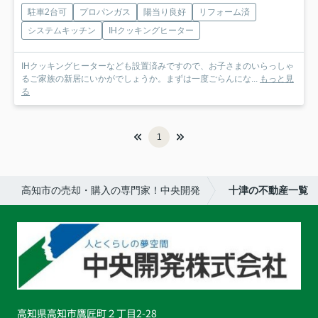
駐車2台可
プロパンガス
陽当り良好
リフォーム済
システムキッチン
IHクッキングヒーター
IHクッキングヒーターなども設置済みですので、お子さまのいらっしゃ
るご家族の新居にいかがでしょうか。まずは一度ごらんにな...
もっと見
る
1
高知市の売却・購入の専門家！中央開発
十津の不動産一覧
高知県高知市鷹匠町２丁目2-28