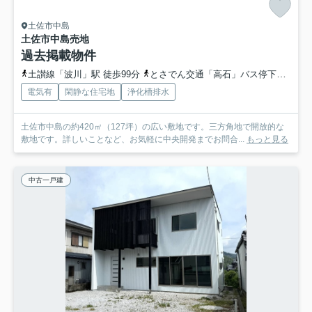
土佐市中島
土佐市中島
売地
過去掲載物件
土讃線「波川」駅 徒歩99分
とさでん交通「高石」バス停下車 徒歩3分
電気有
閑静な住宅地
浄化槽排水
土佐市中島の約420㎡（127坪）の広い敷地です。三方角地で開放的な
敷地です。詳しいことなど、お気軽に中央開発までお問合...
もっと見る
中古一戸建