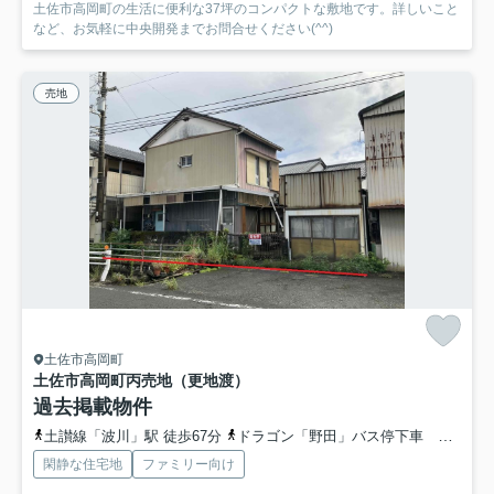
土佐市高岡町の生活に便利な37坪のコンパクトな敷地です。詳しいこと
など、お気軽に中央開発までお問合せください(^^)
売地
土佐市高岡町
土佐市高岡町丙
売地（更地渡）
過去掲載物件
土讃線「波川」駅 徒歩67分
ドラゴン「野田」バス停下車 徒歩4分
閑静な住宅地
ファミリー向け