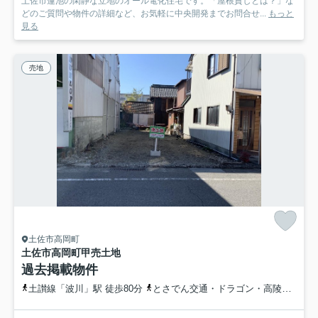
土佐市蓮池の閑静な立地のオール電化住宅です。「屋根貸しとは？」な
どのご質問や物件の詳細など、お気軽に中央開発までお問合せ...
もっと
見る
売地
土佐市高岡町
土佐市高岡町甲
売土地
過去掲載物件
土讃線「波川」駅 徒歩80分
とさでん交通・ドラゴン・高陵「長谷寄通」バス停下車 徒歩4分