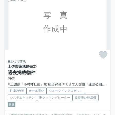
土佐市蓮池
土佐市蓮池
建売⑦
過去掲載物件
/予定
土讃線「小村神社前」駅 徒歩94分
とさでん交通「蓮池公園前（高知県）」バス停下車 徒歩3分
駐車2台可
オール電化
ウォークインクロゼット
システムキッチン
IHクッキングヒーター
食器洗い乾燥機
新築