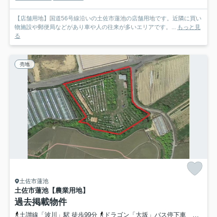
【店舗用地】国道56号線沿いの土佐市蓮池の店舗用地です。近隣に買い
物施設や郵便局などがあり車や人の往来が多いエリアです。...
もっと見
る
売地
土佐市蓮池
土佐市蓮池
【農業用地】
過去掲載物件
土讃線「波川」駅 徒歩99分
ドラゴン「大坂」バス停下車 徒歩13分