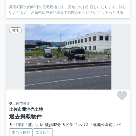
高岡町丙の約62坪の住宅用地です。更地でのお引渡しになります。詳し
いことなど、お気軽に中央開発までお問合せください(^^...
もっと見る
売地
土佐市蓮池
土佐市蓮池
売土地
過去掲載物件
土讃線「波川」駅 徒歩92分
ドラゴンバス「蓮池公園前」バス停下車 徒歩3分
陽当り良好
飲食店可