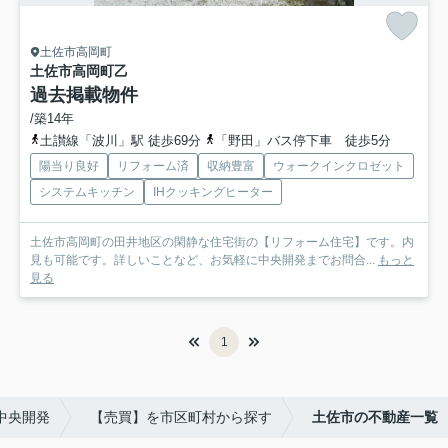
土佐市高岡町
土佐市高岡町乙
過去掲載物件
/築14年
土讃線「波川」駅 徒歩69分
「野田」バス停下車 徒歩5分
陽当り良好
リフォーム済
収納豊富
ウォークインクロゼット
システムキッチン
IHクッキングヒーター
土佐市高岡町の田井地区の閑静な住宅街の【リフォーム住宅】です。内
見も可能です。詳しいことなど、お気軽に中央開発までお問合...
もっと
見る
1
中央開発
【売買】を市区町村から探す
土佐市の不動産一覧