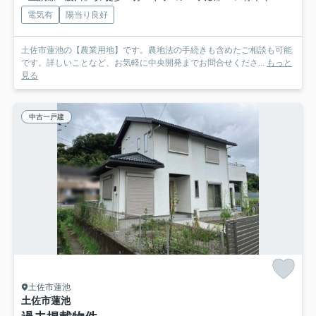
電気有
陽当り良好
土佐市蓮池の【農業用地】です。農地法の手続きも含めたご相談も可能
です。詳しいことなど、お気軽に中央開発までお問合せくださ...
もっと
見る
中古一戸建
土佐市蓮池
土佐市蓮池