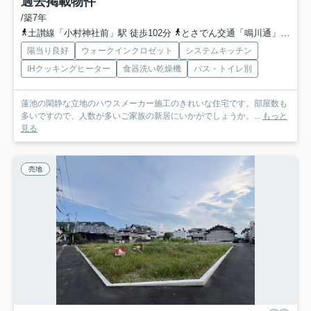
過去掲載物件
/築7年
土讃線「小村神社前」駅 徒歩102分
とさでん交通「鳴川通」バス停下車 徒歩7分
陽当り良好
ウォークインクロゼット
システムキッチン
IHクッキングヒーター
食器洗い乾燥機
バス・トイレ別
蓮池の閑静な立地のハウスメーカー施工のきれいな住宅です。部屋数も
多いですので、人数が多いご家族の新居にいかがでしょうか。...
もっと
見る
売地