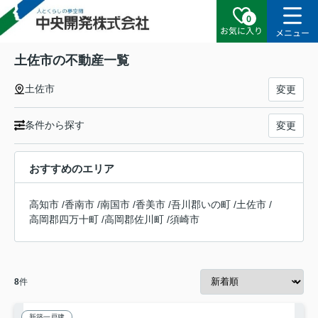
0
お気に入り
メニュー
土佐市の不動産一覧
土佐市
変更
条件から探す
変更
おすすめのエリア
高知市
/
香南市
/
南国市
/
香美市
/
吾川郡いの町
/
土佐市
/
高岡郡四万十町
/
高岡郡佐川町
/
須崎市
8
件
新築一戸建