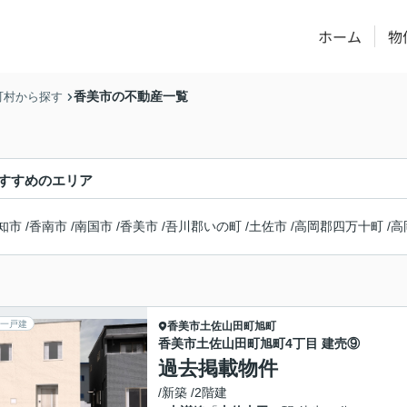
ホーム
物
香美市の不動産一覧
町村から探す
すすめのエリア
知市
/
香南市
/
南国市
/
香美市
/
吾川郡いの町
/
土佐市
/
高岡郡四万十町
/
高
一戸建
香美市
土佐山田町旭町
香美市土佐山田町旭町4丁目 建売⑨
過去掲載物件
/新築 /2階建