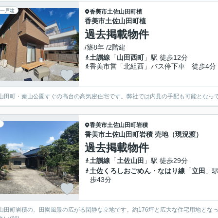
一戸建
香美市
土佐山田町植
香美市土佐山田町植
過去掲載物件
/築8年 /2階建
土讃線
「
山田西町
」駅 徒歩12分
香美市営「北組西」バス停下車 徒歩4分
山田町・秦山公園すぐの高台の高気密住宅です。弊社では内見の手配も可能となってお
香美市
土佐山田町岩積
香美市土佐山田町岩積 売地（現況渡）
過去掲載物件
土讃線
「
土佐山田
」駅 徒歩29分
土佐くろしおごめん・なはり線
「
立田
」駅
歩43分
山田町岩積の、田園風景の広がる閑静な立地です。約176坪と広大な住宅用地とな