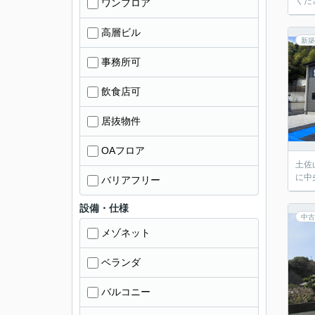
くださ
ワンフロア
高層ビル
新築
事務所可
飲食店可
居抜物件
OAフロア
土佐
に中
バリアフリー
設備・仕様
中古
メゾネット
ベランダ
バルコニー