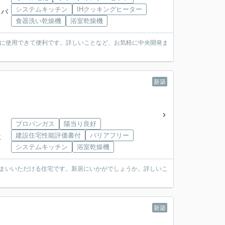
システムキッチン
IHクッキングヒーター
」バ
食器洗い乾燥機
浴室乾燥機
途に使用できて便利です。詳しいことなど、お気軽に中央開発ま
新築
プロパンガス
陽当り良好
建設住宅性能評価書付
バリアフリー
下車
システムキッチン
浴室乾燥機
住まいいただける住宅です。新居にいかがでしょうか。詳しいこ
新築