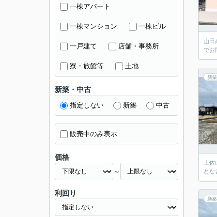
一棟アパート
一棟マンション
一棟ビル
山田
一戸建て
店舗・事務所
でお
寮・旅館等
土地
新築
新築・中古
指定しない
新築
中古
販売中のみ表示
価格
土佐
～
とな
利回り
新築