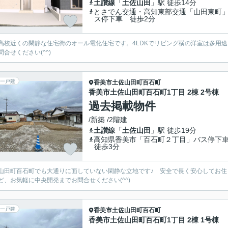
土讃線
「
土佐山田
」駅 徒歩14分
とさでん交通・高知東部交通「山田東町
ス停下車 徒歩2分
高校近くの閑静な住宅街のオール電化住宅です。4LDKでリビング横の洋室は多用
問合せください(^^)
一戸建
香美市
土佐山田町百石町
香美市土佐山田町百石町1丁目 2棟 2号棟
過去掲載物件
/新築 /2階建
土讃線
「
土佐山田
」駅 徒歩19分
高知県香美市「百石町２丁目」バス停
徒歩3分
山田町百石町でも大通りに面していない閑静な立地です♪ 安全で長く安心してお
ど、お気軽に中央開発までお問合せください(^^)
一戸建
香美市
土佐山田町百石町
香美市土佐山田町百石町1丁目 2棟 1号棟