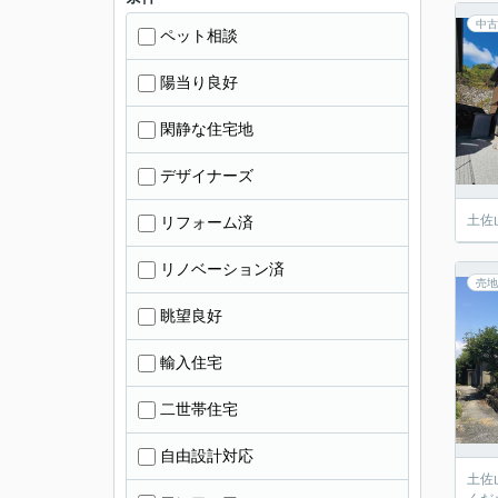
中古
ペット相談
陽当り良好
閑静な住宅地
デザイナーズ
土佐
リフォーム済
リノベーション済
売地
眺望良好
輸入住宅
二世帯住宅
自由設計対応
土佐