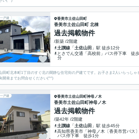
い(^^)
一戸建
香美市
土佐山田町
香美市土佐山田町 北棟
過去掲載物件
/新築 /2階建
土讃線
「
土佐山田
」駅 徒歩12分
とさでん交通「高校前」バス停下車 徒歩
分
山田町北本町1丁目のすぐ北の閑静な住宅街の戸建てです。お子さま2人いらっしゃ
央開発までお問合せください(^^)
一戸建
香美市
土佐山田町神母ノ木
香美市土佐山田町神母ノ木
過去掲載物件
/築42年 /2階建
土讃線
「
土佐山田
」駅 徒歩45分
高知県香美市「神母ノ木〔香美市営バス
バス停下車 徒歩1分