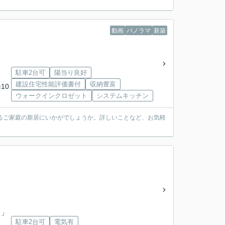
動画
パノラマ
新築
駐車2台可
陽当り良好
建設住宅性能評価書付
収納豊富
10
ウォークインクロゼット
システムキッチン
るご家庭の新居にいかがでしょうか。詳しいことなど、お気軽
〕」
駐車2台可
電気有