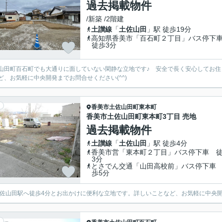
過去掲載物件
/新築 /2階建
土讃線
「
土佐山田
」駅 徒歩19分
高知県香美市「百石町２丁目」バス停
徒歩3分
山田町百石町でも大通りに面していない閑静な立地です♪ 安全で長く安心してお
ど、お気軽に中央開発までお問合せください(^^)
香美市
土佐山田町東本町
香美市土佐山田町東本町3丁目 売地
過去掲載物件
土讃線
「
土佐山田
」駅 徒歩4分
香美市営「東本町２丁目」バス停下車 
3分
とさでん交通「山田高校前」バス停下車
歩5分
土佐山田駅へ徒歩4分とお出かけに便利な立地です。詳しいことなど、お気軽に中央開発