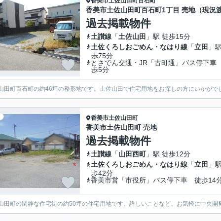
香美市
土佐山田町百石町
香美市土佐山田町百石町1丁目 売地（現況
過去掲載物件
土讃線
「
土佐山田
」駅 徒歩15分
土佐くろしおごめん・なはり線
「
立田
」駅
歩75分
とさでん交通・JR「古町通」バス停下車
歩5分
山田町百石町の約46坪の整形地です。土佐山田で住宅用地をお探しの方にいかがでし
香美市
土佐山田町
香美市土佐山田町 売地
過去掲載物件
土讃線
「
山田西町
」駅 徒歩12分
土佐くろしおごめん・なはり線
「
立田
」駅
歩42分
香美市営「市役所」バス停下車 徒歩14
山田町の閑静な住宅街の約50坪の住宅用地です。詳しいことなど、お気軽に中央開発ま