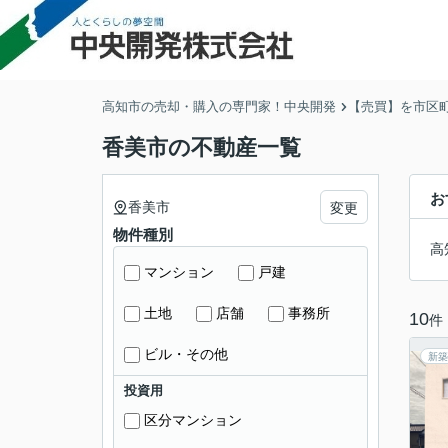
高知市の売却・購入の専門家！中央開発
【売買】を市区
香美市の不動産一覧
お
香美市
変更
物件種別
高
マンション
戸建
土地
店舗
事務所
10
件
ビル・その他
新築
投資用
区分マンション