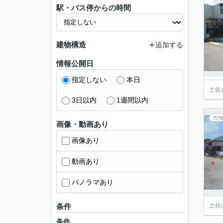
駅・バス停からの時間
建物構造
追加する
情報公開日
指定しない
本日
土佐
3日以内
1週間以内
売地
画像・動画あり
画像あり
動画あり
パノラマあり
条件
土佐
条件