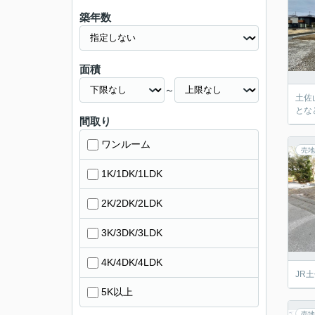
築年数
面積
～
土佐
とな
間取り
ワンルーム
売地
1K/1DK/1LDK
2K/2DK/2LDK
3K/3DK/3LDK
4K/4DK/4LDK
JR
5K以上
売地