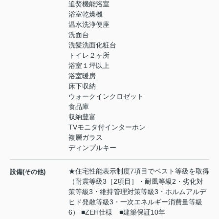
追焚機能浴室
浴室乾燥機
温水洗浄便座
洗面台
洗髪洗面化粧台
トイレ２ヶ所
浴室１坪以上
浴室暖房
床下収納
ウォークインクロゼット
食品庫
収納豊富
TVモニタ付インターホン
複層ガラス
ディンプルキー
★住宅性能表示制度7項目でベスト等級を取得
設備(その他)
（耐震等級3［2項目］・耐風等級2・劣化対
策等級3・維持管理対策等級3・ホルムアルデ
ヒド発散等級3・一次エネルギー消費量等級
6） ■ZEH仕様 ■建築保証10年