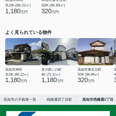
3LDK (86.22㎡)
5DK (96.89㎡)
1,180
320
万円
万円
よく見られている物件
高知市神田
吾川郡いの町
高知市東石立町
3LDK (86.22㎡)
4K (72.11㎡)
5DK (96.89㎡)
4
1,180
1,180
320
万円
万円
万円
高知市の不動産一覧
桟橋通四丁目駅
高知市桟橋通3丁目