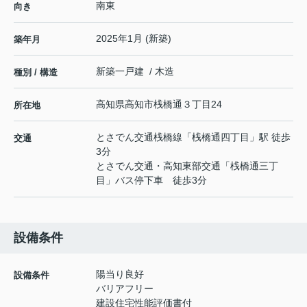
南東
向き
2025年1月 (新築)
築年月
新築一戸建 / 木造
種別 / 構造
高知県
高知市
桟橋通
３丁目24
所在地
とさでん交通桟橋線
「
桟橋通四丁目
」駅 徒歩
交通
3分
とさでん交通・高知東部交通「桟橋通三丁
目」バス停下車 徒歩3分
設備条件
陽当り良好
設備条件
バリアフリー
建設住宅性能評価書付