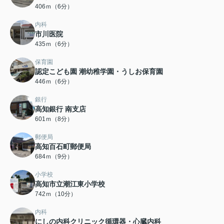
406ｍ（6分）
内科
市川医院
435ｍ（6分）
保育園
認定こども園 潮幼稚学園・うしお保育園
446ｍ（6分）
銀行
高知銀行 南支店
601ｍ（8分）
郵便局
高知百石町郵便局
684ｍ（9分）
小学校
高知市立潮江東小学校
742ｍ（10分）
内科
にしの内科クリニック循環器・心臓内科