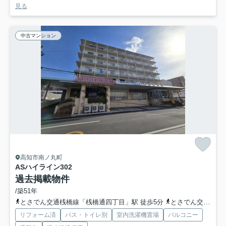
見る
中古マンション
高知市南ノ丸町
ASハイライン
302
過去掲載物件
/築51年
とさでん交通桟橋線「桟橋通四丁目」駅 徒歩5分
とさでん交通「南の丸町」バス停下車 徒歩1分
リフォーム済
バス・トイレ別
室内洗濯機置場
バルコニー