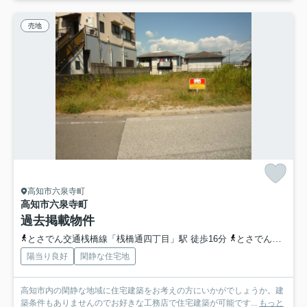
売地
高知市六泉寺町
高知市六泉寺町
過去掲載物件
とさでん交通桟橋線「桟橋通四丁目」駅 徒歩16分
とさでん交通「深谷」バス停下車 徒歩2分
陽当り良好
閑静な住宅地
高知市内の閑静な地域に住宅建築をお考えの方にいかがでしょうか。建
築条件もありませんのでお好きな工務店で住宅建築が可能です...
もっと