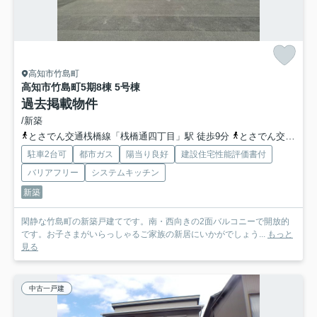
高知市竹島町
高知市竹島町
5期8棟 5号棟
過去掲載物件
/新築
とさでん交通桟橋線「桟橋通四丁目」駅 徒歩9分
とさでん交通「竹島高銀前」バス停下車 徒歩4分
駐車2台可
都市ガス
陽当り良好
建設住宅性能評価書付
バリアフリー
システムキッチン
新築
閑静な竹島町の新築戸建てです。南・西向きの2面バルコニーで開放的
です。お子さまがいらっしゃるご家族の新居にいかがでしょう...
もっと
見る
中古一戸建