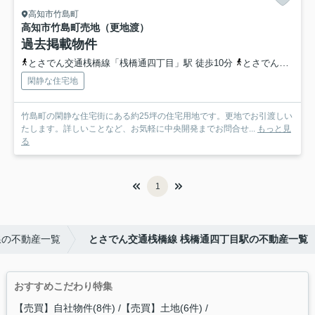
高知市竹島町
高知市竹島町
売地（更地渡）
過去掲載物件
とさでん交通桟橋線「桟橋通四丁目」駅 徒歩10分
とさでん交通「南の丸町第二」バス停下車 徒歩4分
閑静な住宅地
竹島町の閑静な住宅街にある約25坪の住宅用地です。更地でお引渡しい
たします。詳しいことなど、お気軽に中央開発までお問合せ...
もっと見
る
1
線の不動産一覧
とさでん交通桟橋線 桟橋通四丁目駅の不動産一覧
おすすめこだわり特集
【売買】自社物件(8件)
【売買】土地(6件)