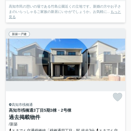
高知市民の憩いの場である竹島公園近くの立地です。新婚の方やお子さ
まのいらっしゃるご家族の新居にいかがでしょうか。お気軽に...
もっと
見る
新築一戸建
高知市桟橋通
高知市桟橋通3丁目
5期3棟・2号棟
過去掲載物件
/新築
とさでん交通桟橋線「桟橋通四丁目」駅 徒歩3分
とさでん交通・高知東部交通「桟橋通三丁目」バス停下車 徒歩3分