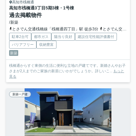
高知市桟橋通
高知市桟橋通3丁目
5期3棟・1号棟
過去掲載物件
/新築
とさでん交通桟橋線「桟橋通四丁目」駅 徒歩3分
とさでん交通・高知東部交通「桟橋通三丁目」バス停下車 徒歩3分
駐車2台可
都市ガス
陽当り良好
建設住宅性能評価書付
バリアフリー
収納豊富
新築
桟橋通からすぐ東側の生活に便利な立地の戸建てです。新婚さんやお子
さまが2人までのご家族の新居にいかがでしょうか。詳しいこ...
もっと
見る
新築一戸建