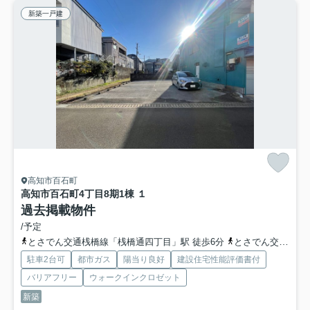
新築一戸建
高知市百石町
高知市百石町4丁目
8期1棟 １
過去掲載物件
/予定
とさでん交通桟橋線「桟橋通四丁目」駅 徒歩6分
とさでん交通「南の丸町」バス停下車 徒歩1分
駐車2台可
都市ガス
陽当り良好
建設住宅性能評価書付
バリアフリー
ウォークインクロゼット
新築