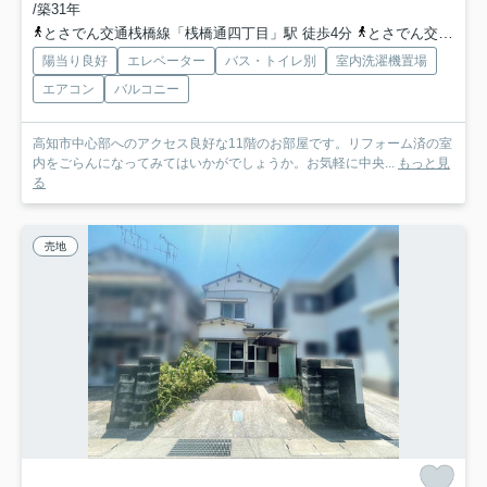
/築31年
とさでん交通桟橋線「桟橋通四丁目」駅 徒歩4分
とさでん交通「桟橋通四丁目」バス停下車 徒歩4分
陽当り良好
エレベーター
バス・トイレ別
室内洗濯機置場
エアコン
バルコニー
高知市中心部へのアクセス良好な11階のお部屋です。リフォーム済の室
内をごらんになってみてはいかがでしょうか。お気軽に中央...
もっと見
る
売地