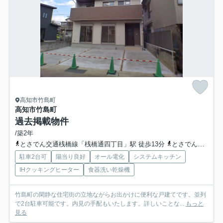
高知市竹島町
高知市竹島町
過去掲載物件
/築2年
とさでん交通桟橋線「桟橋通四丁目」駅 徒歩13分
とさでん交通「潮江南小通」バス停下車 徒歩3分
駐車2台可
陽当り良好
オール電化
システムキッチン
IHクッキングヒーター
食器洗い乾燥機
竹島町の閑静な住宅街の立地ながらお出かけに便利な戸建てです。並列
で2台駐車可能です。内見の手配もいたします。詳しいことな...
もっと
見る