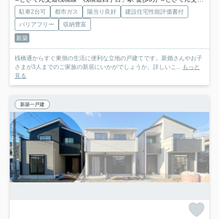
駐車2台可
都市ガス
陽当り良好
建設住宅性能評価書付
バリアフリー
収納豊富
新築
桟橋通からすぐ東側の生活に便利な立地の戸建てです。新婚さんやお子
さまが3人までのご家族の新居にいかがでしょうか。詳しいこ...
もっと
見る
新築一戸建