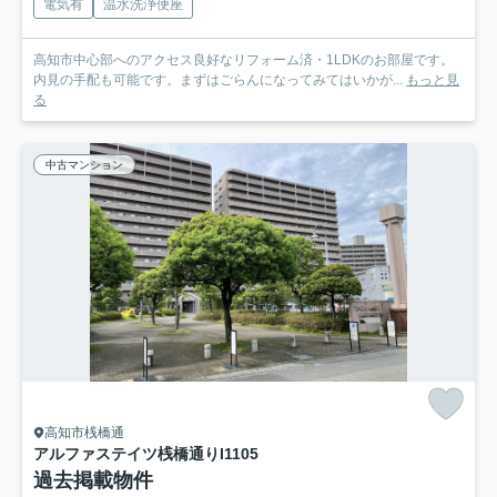
電気有
温水洗浄便座
高知市中心部へのアクセス良好なリフォーム済・1LDKのお部屋です。
内見の手配も可能です。まずはごらんになってみてはいかが...
もっと見
る
中古マンション
高知市桟橋通
アルファステイツ桟橋通りI
1105
過去掲載物件