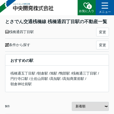
0
お気に入り
メニュー
とさでん交通桟橋線 桟橋通四丁目駅の不動産一覧
桟橋通四丁目駅
変更
条件から探す
変更
おすすめの駅
桟橋通五丁目駅
/
朝倉駅
/
旭駅
/
鴨部駅
/
桟橋通三丁目駅
/
円行寺口駅
/
土佐山田駅
/
高知駅
/
高知商業前駅
/
朝倉神社前駅
9
件