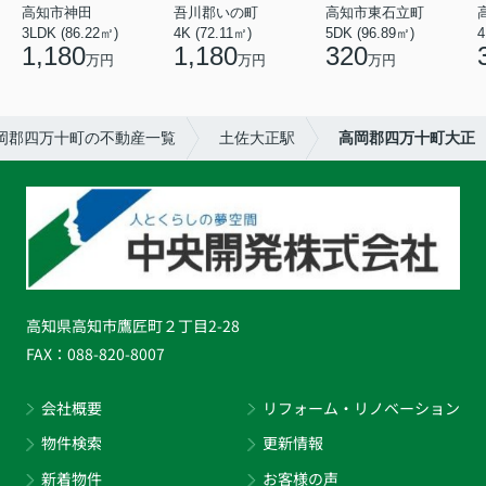
高知市神田
吾川郡いの町
高知市東石立町
3LDK (86.22㎡)
4K (72.11㎡)
5DK (96.89㎡)
4
1,180
1,180
320
万円
万円
万円
岡郡四万十町の不動産一覧
土佐大正駅
高岡郡四万十町大正
高知県高知市鷹匠町２丁目2-28
FAX：
088-820-8007
会社概要
リフォーム・リノベーション
物件検索
更新情報
新着物件
お客様の声