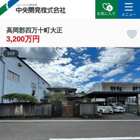
0
お気に入り
メニュー
高岡郡四万十町大正
3,200万円
1
/
29