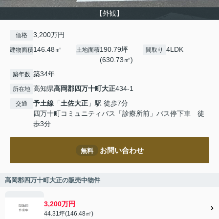
【外観】
3,200万円
価格
146.48㎡
190.79坪
4LDK
建物面積
土地面積
間取り
(630.73㎡)
築34年
築年数
高知県
高岡郡四万十町
大正
434-1
所在地
予土線
「
土佐大正
」駅 徒歩7分
交通
四万十町コミュニティバス「診療所前」バス停下車 徒
歩3分
お問い合わせ
無料
高岡郡四万十町大正の販売中物件
3,200万円
44.31坪(146.48㎡)