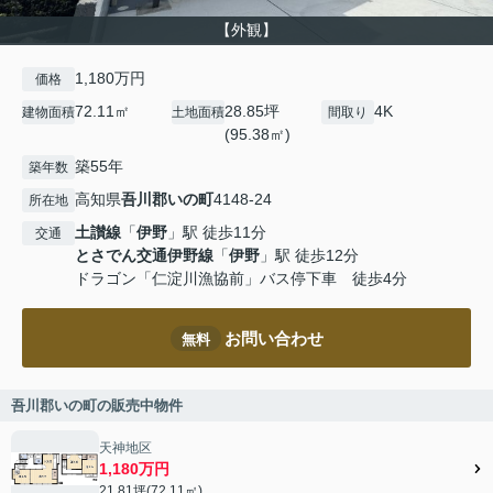
【外観】
1,180万円
価格
72.11㎡
28.85坪
4K
建物面積
土地面積
間取り
(95.38㎡)
築55年
築年数
高知県
吾川郡いの町
4148-24
所在地
土讃線
「
伊野
」駅 徒歩11分
交通
とさでん交通伊野線
「
伊野
」駅 徒歩12分
ドラゴン「仁淀川漁協前」バス停下車 徒歩4分
お問い合わせ
無料
吾川郡いの町の販売中物件
天神地区
1,180万円
21.81坪(72.11㎡)