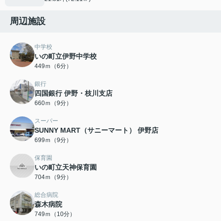
周辺施設
中学校
いの町立伊野中学校
449ｍ（6分）
銀行
四国銀行 伊野・枝川支店
660ｍ（9分）
スーパー
SUNNY MART（サニーマート） 伊野店
699ｍ（9分）
保育園
いの町立天神保育園
704ｍ（9分）
総合病院
森木病院
749ｍ（10分）