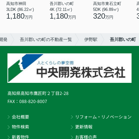
高知市神田
吾川郡いの町
高知市東石立町
3LDK (86.22㎡)
4K (72.11㎡)
5DK (96.89㎡)
4
1,180
1,180
320
万円
万円
万円
開発
吾川郡いの町の不動産一覧
伊野駅
吾川郡いの町
高知県高知市鷹匠町２丁目2-28
FAX：
088-820-8007
会社概要
リフォーム・リノベーション
物件検索
更新情報
新着物件
お客様の声