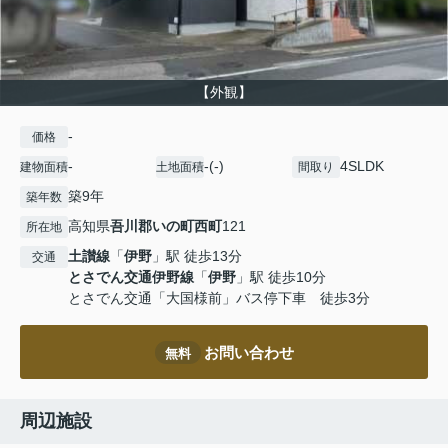
【外観】
-
価格
-
-(-)
4SLDK
建物面積
土地面積
間取り
築9年
築年数
高知県
吾川郡いの町
西町
121
所在地
土讃線
「
伊野
」駅 徒歩13分
交通
とさでん交通伊野線
「
伊野
」駅 徒歩10分
とさでん交通「大国様前」バス停下車 徒歩3分
お問い合わせ
無料
周辺施設