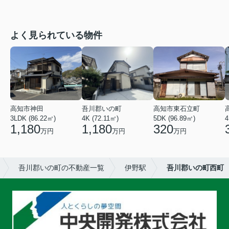
よく見られている物件
高知市神田
吾川郡いの町
高知市東石立町
3LDK (86.22㎡)
4K (72.11㎡)
5DK (96.89㎡)
4
1,180
1,180
320
万円
万円
万円
吾川郡いの町の不動産一覧
伊野駅
吾川郡いの町西町