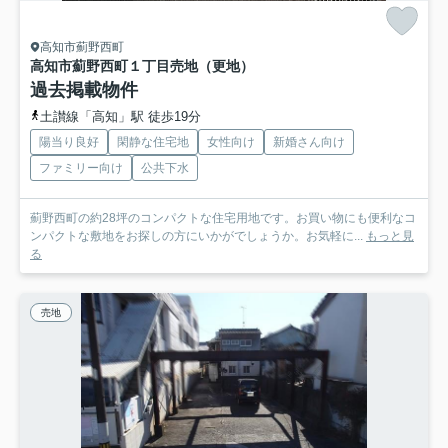
高知市薊野西町
高知市薊野西町１丁目
売地（更地）
過去掲載物件
土讃線「高知」駅 徒歩19分
陽当り良好
閑静な住宅地
女性向け
新婚さん向け
ファミリー向け
公共下水
薊野西町の約28坪のコンパクトな住宅用地です。お買い物にも便利なコ
ンパクトな敷地をお探しの方にいかがでしょうか。お気軽に...
もっと見
る
売地