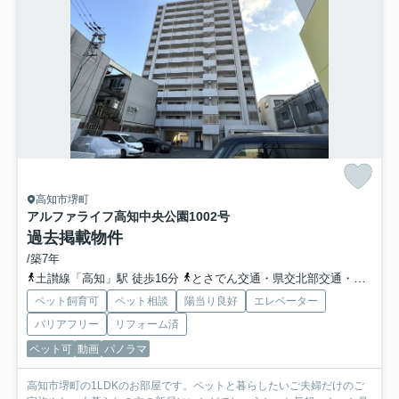
高知市堺町
アルファライフ高知中央公園
1002号
過去掲載物件
/築7年
土讃線「高知」駅 徒歩16分
とさでん交通・県交北部交通・高知東部交通「堺町」バス停下車 徒歩4分
ペット飼育可
ペット相談
陽当り良好
エレベーター
バリアフリー
リフォーム済
ペット可
動画
パノラマ
高知市堺町の1LDKのお部屋です。ペットと暮らしたいご夫婦だけのご