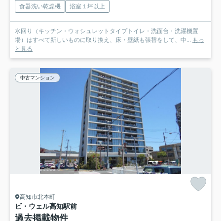
食器洗い乾燥機
浴室１坪以上
水回り（キッチン・ウォシュレットタイプトイレ・洗面台・洗濯機置
場）はすべて新しいものに取り換え、床・壁紙も張替をして、中...
もっ
と見る
中古マンション
高知市北本町
ビ・ウェル高知駅前
過去掲載物件