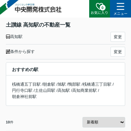
0
お気に入り
メニュー
土讃線 高知駅の不動産一覧
高知駅
変更
条件から探す
変更
おすすめの駅
桟橋通五丁目駅
/
朝倉駅
/
旭駅
/
鴨部駅
/
桟橋通三丁目駅
/
円行寺口駅
/
土佐山田駅
/
高知駅
/
高知商業前駅
/
朝倉神社前駅
10
件