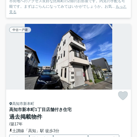
市街地へのアクセス良好な比島町の2階のお部屋です。内見の手配も可
能です。まずはごらんになってみてはいかがでしょうか。お気...
もっと
見る
中古一戸建
高知市新本町
高知市新本町1丁目
店舗付き住宅
過去掲載物件
/築17年
土讃線「高知」駅 徒歩3分