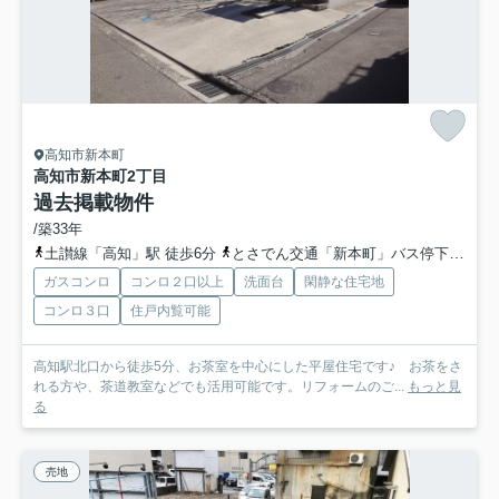
高知市新本町
高知市新本町2丁目
過去掲載物件
/築33年
土讃線「高知」駅 徒歩6分
とさでん交通「新本町」バス停下車 徒歩1分
ガスコンロ
コンロ２口以上
洗面台
閑静な住宅地
コンロ３口
住戸内覧可能
高知駅北口から徒歩5分、お茶室を中心にした平屋住宅です♪ お茶をさ
れる方や、茶道教室などでも活用可能です。リフォームのご...
もっと見
る
売地