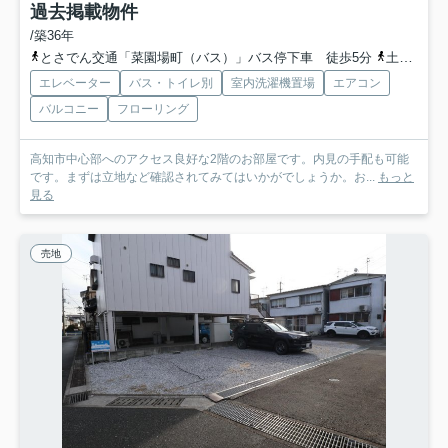
過去掲載物件
/築36年
とさでん交通「菜園場町（バス）」バス停下車 徒歩5分
土讃線「高知」駅 徒歩14分
エレベーター
バス・トイレ別
室内洗濯機置場
エアコン
バルコニー
フローリング
高知市中心部へのアクセス良好な2階のお部屋です。内見の手配も可能
です。まずは立地など確認されてみてはいかがでしょうか。お...
もっと
見る
売地