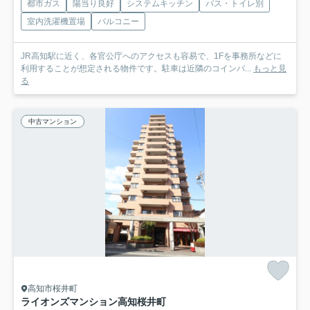
都市ガス
陽当り良好
システムキッチン
バス・トイレ別
室内洗濯機置場
バルコニー
JR高知駅に近く、各官公庁へのアクセスも容易で、1Fを事務所などに
利用することが想定される物件です。駐車は近隣のコインパ...
もっと見
る
中古マンション
高知市桜井町
ライオンズマンション高知桜井町