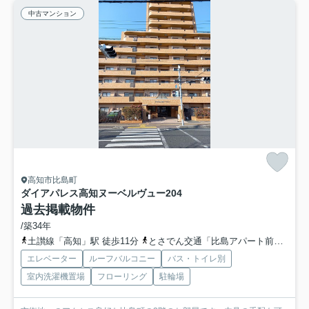
中古マンション
高知市比島町
ダイアパレス高知ヌーベルヴュー
204
過去掲載物件
/築34年
土讃線「高知」駅 徒歩11分
とさでん交通「比島アパート前」バス停下車 徒歩3分
エレベーター
ルーフバルコニー
バス・トイレ別
室内洗濯機置場
フローリング
駐輪場