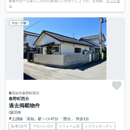
家族やお一人暮らしの方の新居にいかがでしょうか。お気軽...
もっと見
る
中古一戸建
高知市春野町西分
春野町西分
過去掲載物件
/築33年
土讃線「高知」駅 バス47分 「西分」 停歩1分
駐車2台可
プロパンガス
リフォーム済
システムキッチン