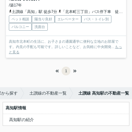
/築17年
土讃線「高知」駅 徒歩7分
「北本町三丁目」バス停下車 徒歩1分
ペット相談
陽当り良好
エレベーター
バス・トイレ別
バルコニー
洗面台
高知市北本町の生活に、お子さまの通園通学に便利な立地のお部屋で
す。内見の手配も可能です。詳しいことなど、お気軽に中央開発...
もっ
と見る
1
駅から探す
土讃線の不動産一覧
土讃線 高知駅の不動産一覧
高知駅情報
高知駅の紹介