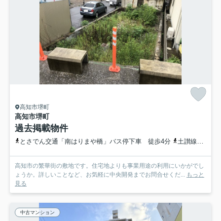
高知市堺町
高知市堺町
過去掲載物件
とさでん交通「南はりまや橋」バス停下車 徒歩4分
土讃線「高知」駅 徒歩17分
高知市の繁華街の敷地です。住宅地よりも事業用途の利用にいかがでし
ょうか。詳しいことなど、お気軽に中央開発までお問合せくだ...
もっと
見る
中古マンション