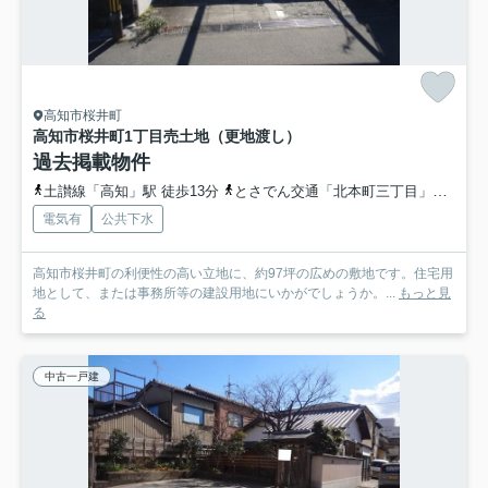
高知市桜井町
高知市桜井町1丁目
売土地（更地渡し）
過去掲載物件
土讃線「高知」駅 徒歩13分
とさでん交通「北本町三丁目」バス停下車 徒歩7分
電気有
公共下水
高知市桜井町の利便性の高い立地に、約97坪の広めの敷地です。住宅用
地として、または事務所等の建設用地にいかがでしょうか。...
もっと見
る
中古一戸建