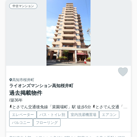
中古マンション
高知市桜井町
ライオンズマンション高知桜井町
過去掲載物件
/築36年
とさでん交通後免線「菜園場町」駅 徒歩5分
とさでん交通「菜園場町（バス）」バス停下車 徒歩5分
エレベーター
バス・トイレ別
室内洗濯機置場
エアコン
バルコニー
フローリング