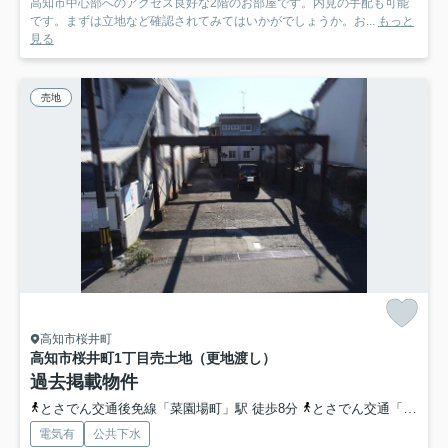
高知市中心部へのアクセス良好な2階のお部屋です。内見の手配も可能
です。まずは立地など確認されてみてはいかがでしょうか。お...
もっと
見る
売地
高知市桜井町
高知市桜井町1丁目
売土地（更地渡し）
過去掲載物件
とさでん交通後免線「菜園場町」駅 徒歩8分
とさでん交通「北本町三丁目」バス停下車 徒歩7分
電気有
公共下水