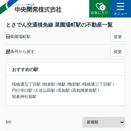
0
お気に入り
メニュー
とさでん交通後免線 菜園場町駅の不動産一覧
菜園場町駅
変更
条件から探す
変更
おすすめの駅
桟橋通五丁目駅
/
朝倉駅
/
旭駅
/
鴨部駅
/
桟橋通三丁目駅
/
円行寺口駅
/
土佐山田駅
/
高知駅
/
高知商業前駅
/
朝倉神社前駅
2
件