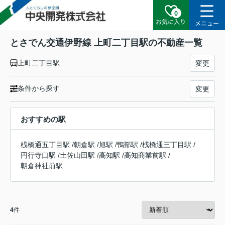
0
お気に入り
メニュー
とさでん交通伊野線 上町二丁目駅の不動産一覧
上町二丁目駅
変更
条件から探す
変更
おすすめの駅
桟橋通五丁目駅
/
朝倉駅
/
旭駅
/
鴨部駅
/
桟橋通三丁目駅
/
円行寺口駅
/
土佐山田駅
/
高知駅
/
高知商業前駅
/
朝倉神社前駅
4
件