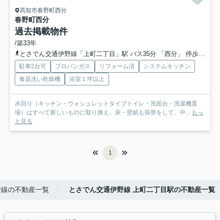
高知市春野町西分
春野町西分
過去掲載物件
/築33年
とさでん交通伊野線「上町二丁目」駅 バス35分 「西分」 停歩1分
駐車2台可
プロパンガス
リフォーム済
システムキッチン
食器洗い乾燥機
浴室１坪以上
水回り（キッチン・ウォシュレットタイプトイレ・洗面台・洗濯機置
場）はすべて新しいものに取り換え、床・壁紙も張替をして、中...
もっ
と見る
1
野線の不動産一覧
とさでん交通伊野線 上町二丁目駅の不動産一覧