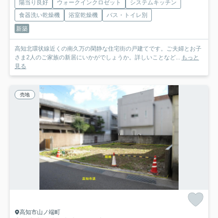
陽当り良好
ウォークインクロゼット
システムキッチン
食器洗い乾燥機
浴室乾燥機
バス・トイレ別
新築
高知北環状線近くの南久万の閑静な住宅街の戸建てです。ご夫婦とお子
さま2人のご家族の新居にいかがでしょうか。詳しいことなど...
もっと
見る
売地
高知市山ノ端町