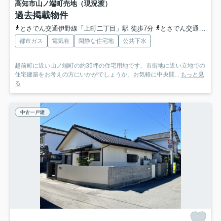
高知市山ノ端町
売地（現況渡）
過去掲載物件
とさでん交通伊野線「上町二丁目」駅 徒歩7分
とさでん交通「新屋敷」バス停下車 徒歩2分
都市ガス
電気有
閑静な住宅地
公共下水
越前町に近い山ノ端町の約35坪の住宅用地です。市街地に近い立地での
住宅建築をお考えの方にいかがでしょうか。お気軽に中央開...
もっと見
る
中古一戸建