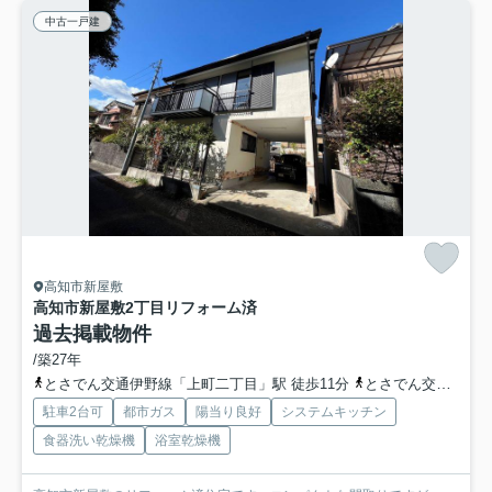
中古一戸建
高知市新屋敷
高知市新屋敷2丁目
リフォーム済
過去掲載物件
/築27年
とさでん交通伊野線「上町二丁目」駅 徒歩11分
とさでん交通「西新屋敷」バス停下車 徒歩3分
駐車2台可
都市ガス
陽当り良好
システムキッチン
食器洗い乾燥機
浴室乾燥機