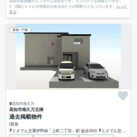
高知市新屋敷のリフォーム済住宅です。コンパクトな間取りですが、
1・2階にトイレや洗面台があるゆとりの間取りとなっています...
もっと
見る
新築一戸建
高知市南久万
高知市南久万
北棟
過去掲載物件
/新築
とさでん交通伊野線「上町二丁目」駅 徒歩20分
とさでん交通「中万々」バス停下車 徒歩4分