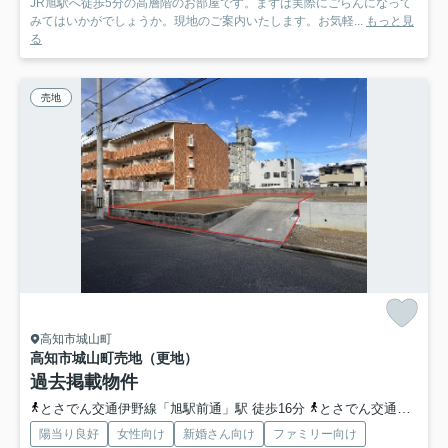
JR旭駅へ徒歩5分の高層階のお部屋です。まずは実際にごらんになって
みてはいかがでしょうか。現地のご案内いたします。お気軽...
もっと見
る
売地
高知市城山町
高知市城山町
売地（更地）
過去掲載物件
とさでん交通伊野線「旭駅前通」駅 徒歩16分
とさでん交通「城山町（高知県）」バス停下車 徒歩2分
陽当り良好
女性向け
新婚さん向け
ファミリー向け