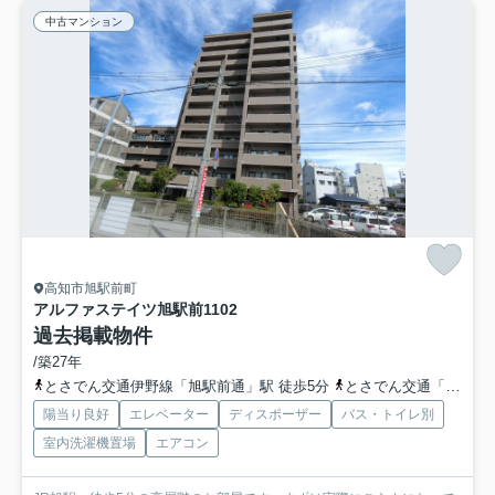
中古マンション
高知市旭駅前町
アルファステイツ旭駅前
1102
過去掲載物件
/築27年
とさでん交通伊野線「旭駅前通」駅 徒歩5分
とさでん交通「高知旭町三丁目」バス停下車 徒歩4分
陽当り良好
エレベーター
ディスポーザー
バス・トイレ別
室内洗濯機置場
エアコン