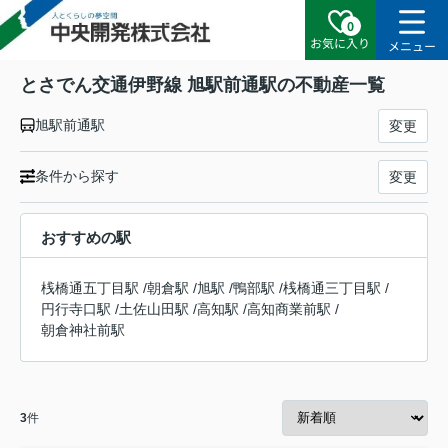
0
お気に入り
メニュー
とさでん交通伊野線 旭駅前通駅の不動産一覧
旭駅前通駅
変更
条件から探す
変更
おすすめの駅
桟橋通五丁目駅
/
朝倉駅
/
旭駅
/
鴨部駅
/
桟橋通三丁目駅
/
円行寺口駅
/
土佐山田駅
/
高知駅
/
高知商業前駅
/
朝倉神社前駅
3
件