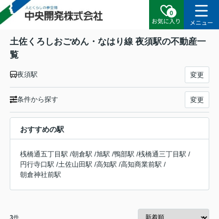
0
お気に入り
メニュー
土佐くろしおごめん・なはり線 夜須駅の不動産一
覧
夜須駅
変更
条件から探す
変更
おすすめの駅
桟橋通五丁目駅
/
朝倉駅
/
旭駅
/
鴨部駅
/
桟橋通三丁目駅
/
円行寺口駅
/
土佐山田駅
/
高知駅
/
高知商業前駅
/
朝倉神社前駅
3
件