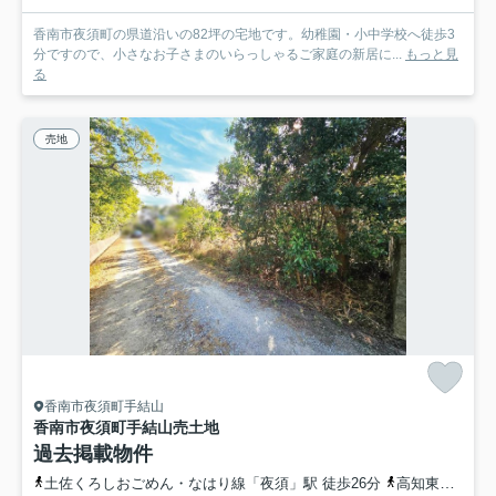
香南市夜須町の県道沿いの82坪の宅地です。幼稚園・小中学校へ徒歩3
分ですので、小さなお子さまのいらっしゃるご家庭の新居に...
もっと見
る
売地
香南市夜須町手結山
香南市夜須町手結山
売土地
過去掲載物件
土佐くろしおごめん・なはり線「夜須」駅 徒歩26分
高知東部交通・香南市営「手結山」バス停下車 徒歩7分