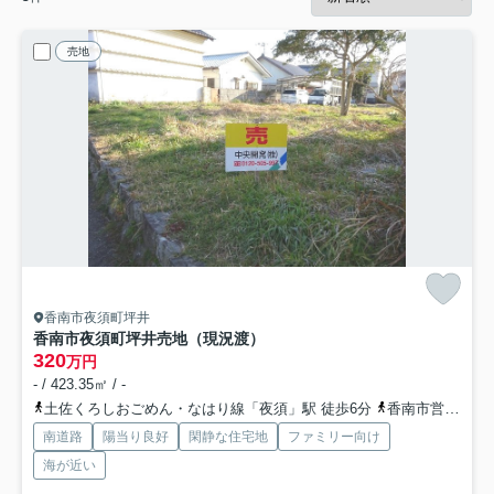
売地
香南市夜須町坪井
香南市夜須町坪井
売地（現況渡）
320
万円
- / 423.35㎡ / -
土佐くろしおごめん・なはり線「夜須」駅 徒歩6分
香南市営「夜須横町」バス停下車 徒歩3分
南道路
陽当り良好
閑静な住宅地
ファミリー向け
海が近い