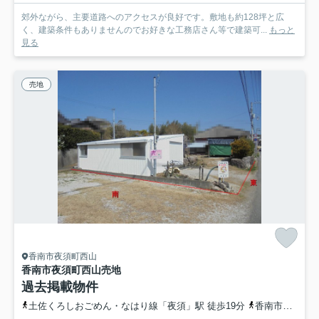
郊外ながら、主要道路へのアクセスが良好です。敷地も約128坪と広
く、建築条件もありませんのでお好きな工務店さん等で建築可...
もっと
見る
売地
香南市夜須町西山
香南市夜須町西山
売地
過去掲載物件
土佐くろしおごめん・なはり線「夜須」駅 徒歩19分
香南市営「夜須学校前」バス停下車 徒歩1分