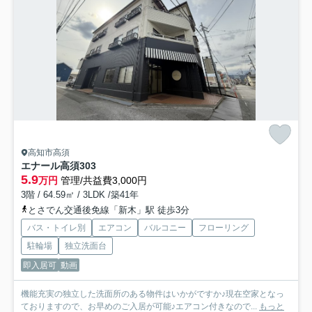
高知市高須
エナール高須
303
5.9
万円
管理/共益費3,000円
3階 / 64.59㎡ / 3LDK /築41年
とさでん交通後免線「新木」駅 徒歩3分
バス・トイレ別
エアコン
バルコニー
フローリング
駐輪場
独立洗面台
即入居可
動画
機能充実の独立した洗面所のある物件はいかがですか♪現在空家となっ
ておりますので、お早めのご入居が可能♪エアコン付きなので...
もっと