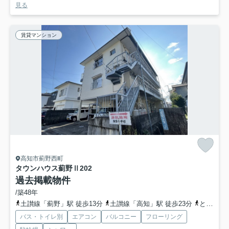
見る
賃貸マンション
高知市薊野西町
タウンハウス薊野Ⅱ
202
過去掲載物件
/築48年
土讃線「薊野」駅 徒歩13分
土讃線「高知」駅 徒歩23分
とさでん交通桟橋線「高知駅前」駅 徒歩26分
バス・トイレ別
エアコン
バルコニー
フローリング