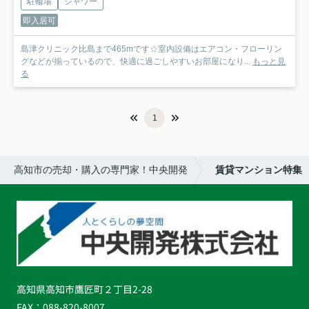
駐輪場
シャワー
即入居可
島津クリニック比島まで465mです☆室内設備はエアコン・フローリン
グなどが揃っているので、快適に過ごしやすいお部屋になり...
もっと見
る
1
高知市の売却・購入の専門家！中央開発
賃貸マンション特集
高知県高知市鷹匠町２丁目2-28
FAX：
088-820-8007