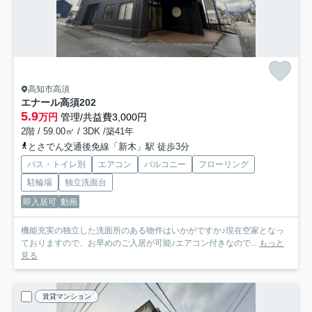
高知市高須
エナール高須
202
5.9
万円
管理/共益費3,000円
2階 / 59.00㎡ / 3DK /築41年
とさでん交通後免線「新木」駅 徒歩3分
バス・トイレ別
エアコン
バルコニー
フローリング
駐輪場
独立洗面台
即入居可
動画
機能充実の独立した洗面所のある物件はいかがですか♪現在空家となっ
ておりますので、お早めのご入居が可能♪エアコン付きなので...
もっと
見る
賃貸マンション