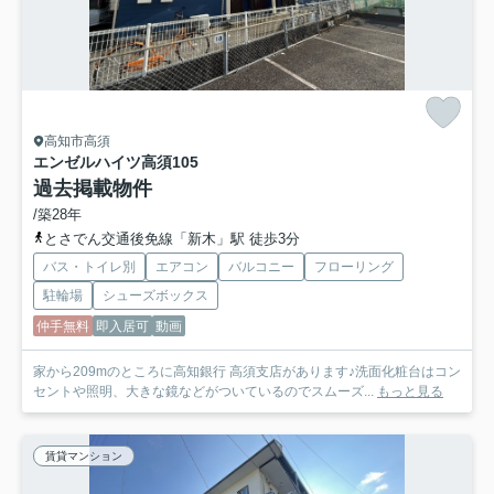
高知市高須
エンゼルハイツ高須
105
過去掲載物件
/築28年
とさでん交通後免線「新木」駅 徒歩3分
バス・トイレ別
エアコン
バルコニー
フローリング
駐輪場
シューズボックス
仲手無料
即入居可
動画
家から209mのところに高知銀行 高須支店があります♪洗面化粧台はコン
セントや照明、大きな鏡などがついているのでスムーズ...
もっと見る
賃貸マンション