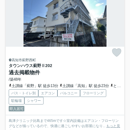
高知市薊野西町
タウンハウス薊野Ⅱ
202
過去掲載物件
/築48年
土讃線「薊野」駅 徒歩13分
土讃線「高知」駅 徒歩23分
とさでん交通桟橋線「高知駅前」駅 徒歩26分
バス・トイレ別
エアコン
バルコニー
フローリング
駐輪場
シャワー
即入居可
島津クリニック比島まで465mです☆室内設備はエアコン・フローリン
グなどが揃っているので、快適に過ごしやすいお部屋になり...
もっと見