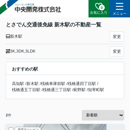
0
お気に入り
メニュー
とさでん交通後免線 新木駅の不動産一覧
新木駅
変更
3K,3DK,3LDK
変更
おすすめの駅
高知駅
/
新木駅
/
桟橋車庫前駅
/
桟橋通四丁目駅
/
桟橋通五丁目駅
/
桟橋通三丁目駅
/
薊野駅
/
知寄町駅
2
件
賃貸マンション