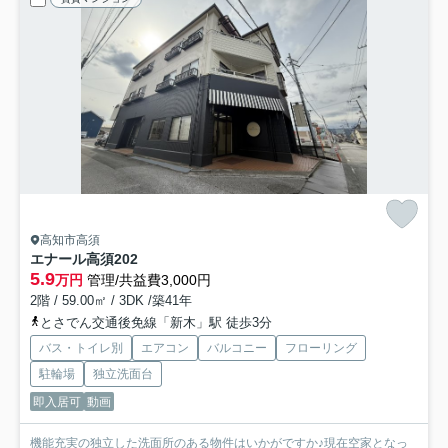
高知市高須
エナール高須
202
5.9
万円
管理/共益費3,000円
2階 / 59.00㎡ / 3DK /築41年
とさでん交通後免線「新木」駅 徒歩3分
バス・トイレ別
エアコン
バルコニー
フローリング
駐輪場
独立洗面台
即入居可
動画
機能充実の独立した洗面所のある物件はいかがですか♪現在空家となっ