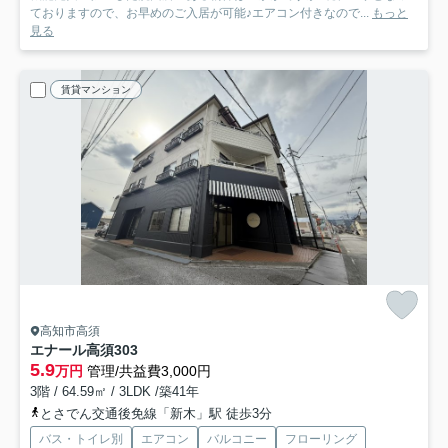
ておりますので、お早めのご入居が可能♪エアコン付きなので...
もっと
見る
賃貸マンション
高知市高須
エナール高須
303
5.9
万円
管理/共益費3,000円
3階 / 64.59㎡ / 3LDK /築41年
とさでん交通後免線「新木」駅 徒歩3分
バス・トイレ別
エアコン
バルコニー
フローリング