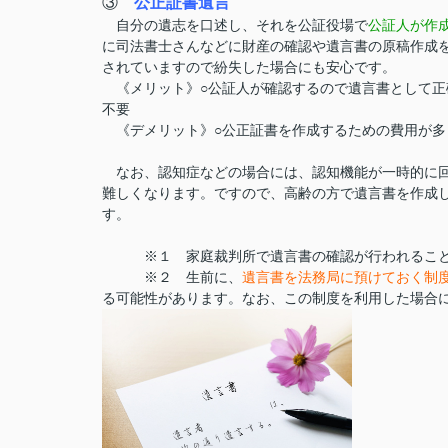
③
公正証書遺言
自分の遺志を口述し、それを公証役場で
公証人が作
に司法書士さんなどに財産の確認や遺言書の原稿作成
されていますので紛失した場合にも安心です。
《メリット》○公証人が確認するので遺言書として
不要
《デメリット》○公正証書を作成するための費用が多
なお、認知症などの場合には、認知機能が一時的に回
難しくなります。ですので、高齢の方で遺言書を作成
す。
※１ 家庭裁判所で遺言書の確認が行われるこ
※２ 生前に、
遺言書を法務局に預けておく制
る可能性があります。なお、この制度を利用した場合