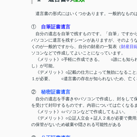
遺言書の形式にはいくつかあります。一般的なものは
①
自筆証書遺言
自分の遺志を自筆で残すものです。「自筆」ですから
パソコンに遺言を残すシーンがありますが、そのよう
くのが一般的ですから、自
分の財産の一覧表（
財産目
ソコンなどで作成してよいことになっています。
《メリット》○手軽に作成できる。 ○誰にも知ら
し）が可能。
《デメリット》○記載の仕方によって無効になるこ
１が必要。
○遺言書の存在が知られないため、亡く
②
秘密証書遺言
自分の遺志を手書きやパソコンで作成し、封をして保
を受けて封印するものです。内容については亡くなる
《メリット》○パソコンなどで作成してもよい。 ○
《デメリット》○公証人立会＋証人２名が必要で費
の保管がないため破棄や隠される可能性がある