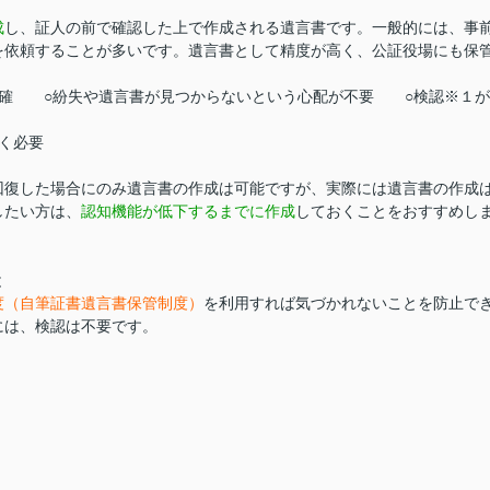
成
し、証人の前で確認した上で作成される遺言書です。一般的には、事
を依頼することが多いです。遺言書として精度が高く、公証役場にも保
正確 ○紛失や遺言書が見つからないという心配が不要 ○検認※１が
く必要
復した場合にのみ遺言書の作成は可能ですが、実際には遺言書の作成
したい方は、
認知機能が低下するまでに作成
しておくことをおすすめし
と
度（自筆証書遺言書保管制度）
を利用すれば気づかれないことを防止で
には、検認は不要です。