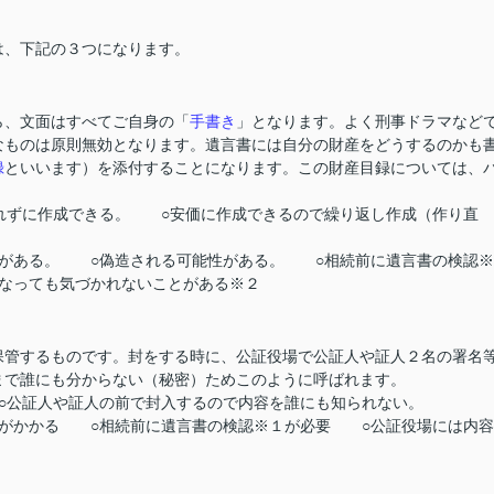
、下記の３つになります。
、文面はすべてご自身の
「
手書き
」となります。よく刑事ドラマなど
なものは原則無効となります。遺言書には自分の財産をどうするのかも
録
といいます）を添付することになります。この財産目録については、
れずに作成できる。 ○安価に作成できるので繰り返し作成（作り直
とがある。 ○偽造される可能性がある。 ○相続前に遺言書の検認※
なっても気づかれないことがある※２
管するものです。封をする時に、公証役場で公証人や証人２名の署名
まで誰にも分からない（秘密）ためこのように呼ばれます。
公証人や証人の前で封入するので内容を誰にも知られない。
用がかかる ○相続前に遺言書の検認※１が必要
○公証役場には内容