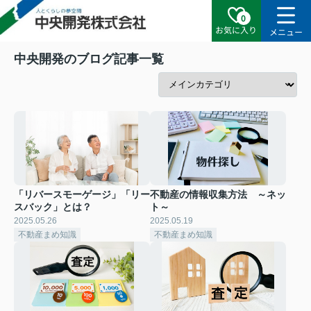
0
お気に入り
メニュー
中央開発のブログ記事一覧
「リバースモーゲージ」「リー
不動産の情報収集方法 ～ネッ
スバック」とは？
ト～
2025.05.26
2025.05.19
不動産まめ知識
不動産まめ知識