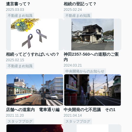
遺言書って？
相続の登記って？
2025.03.03
2025.02.24
不動産まめ知識
不動産まめ知識
相続ってどうすればいいの？
神田2357-560への道順のご案
内
2025.02.15
2024.03.21
不動産まめ知識
中央開発からのお知らせ
店舗への道案内 電車通り編
中央開発の七不思議 その1
2021.11.20
2021.04.14
スタッフブログ
スタッフブログ